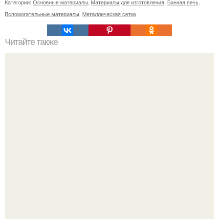
Категории:
Основные материалы
,
Материалы для изготовления
,
Банная печь
,
Вспомогательные материалы
,
Металлическая сетка
Читайте также
Какие недостатки имеет фундамент шведская плита
технология
Ловим вдохновение на август (и уже очень мы хотим в
отпуск).