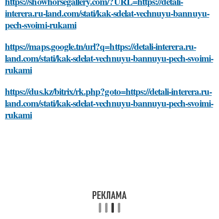
https://showhorsegallery.com/?URL=https://detali-
interera.ru-land.com/stati/kak-sdelat-vechnuyu-bannuyu-
pech-svoimi-rukami
https://maps.google.tn/url?q=https://detali-interera.ru-
land.com/stati/kak-sdelat-vechnuyu-bannuyu-pech-svoimi-
rukami
https://dus.kz/bitrix/rk.php?goto=https://detali-interera.ru-
land.com/stati/kak-sdelat-vechnuyu-bannuyu-pech-svoimi-
rukami