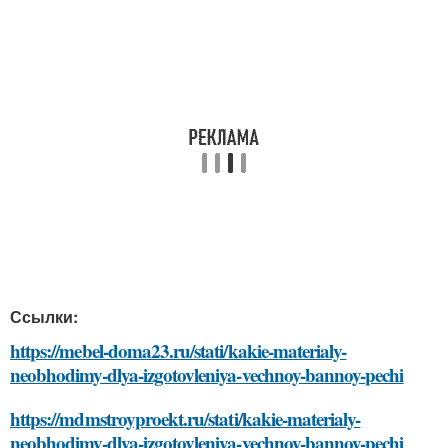
Ссылки:
https://mebel-doma23.ru/stati/kakie-materialy-
neobhodimy-dlya-izgotovleniya-vechnoy-bannoy-pechi
https://mdmstroyproekt.ru/stati/kakie-materialy-
neobhodimy-dlya-izgotovleniya-vechnoy-bannoy-pechi