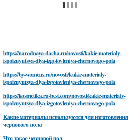
https://narodnaya-dacha.ru/novosti/kakie-materialy-
ispolzuyutsya-dlya-izgotovleniya-chernovogo-pola
https://by-womens.ru/novosti/kakie-materialy-
ispolzuyutsya-dlya-izgotovleniya-chernovogo-pola
https://kosmetika.ru-best.com/novosti/kakie-materialy-
ispolzuyutsya-dlya-izgotovleniya-chernovogo-pola
Какие материалы используются для изготовления
чернового пола
Что такое черновой пол