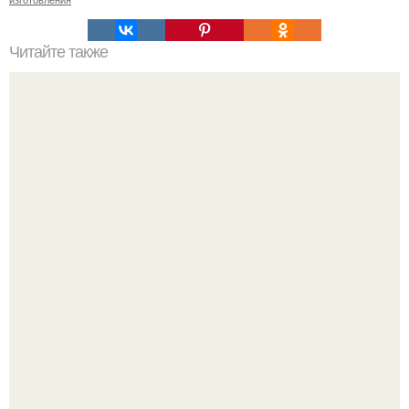
Читайте также
Станьте экспертом в причесывании коротких волос:
пошаговый гайд