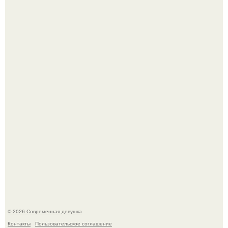
Большинство замечало, что после оргазма мужчина
часто почти сразу теряет возбуждение, тогда как
женщина может дольше сохранять возбуждение.
Бывшая актриса для самых взрослых амаранта Хэнк
стала сенатором в Колумбии.
© 2026 Современная девушка
Контакты
Пользовательское соглашение