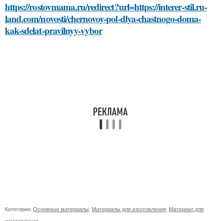
https://rostovmama.ru/redirect?url=https://interer-stil.ru-
land.com/novosti/chernovoy-pol-dlya-chastnogo-doma-
kak-sdelat-pravilnyy-vybor
Категории:
Основные материалы
,
Материалы для изготовления
,
Материал для
изготовления