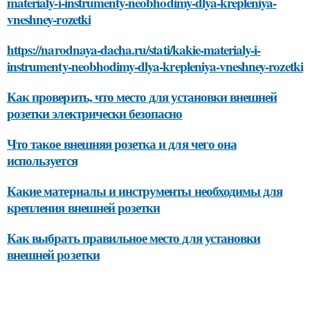
materialy-i-instrumenty-neobhodimy-dlya-krepleniya-
vneshney-rozetki
https://narodnaya-dacha.ru/stati/kakie-materialy-i-
instrumenty-neobhodimy-dlya-krepleniya-vneshney-rozetki
Как проверить, что место для установки внешней
розетки электрически безопасно
Что такое внешняя розетка и для чего она
используется
Какие материалы и инструменты необходимы для
крепления внешней розетки
Как выбрать правильное место для установки
внешней розетки