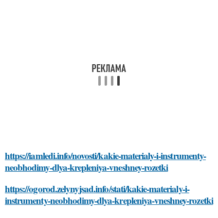
https://iamledi.info/novosti/kakie-materialy-i-instrumenty-
neobhodimy-dlya-krepleniya-vneshney-rozetki
https://ogorod.zelynyjsad.info/stati/kakie-materialy-i-
instrumenty-neobhodimy-dlya-krepleniya-vneshney-rozetki