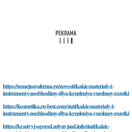
https://semejnayaferma.ru/novosti/kakie-materialy-i-
instrumenty-neobhodimy-dlya-krepleniya-vneshney-rozetki
https://kosmetika.ru-best.com/stati/kakie-materialy-i-
instrumenty-neobhodimy-dlya-krepleniya-vneshney-rozetki
https://krasivyj-ogorod.zelynyjsad.info/stati/kakie-