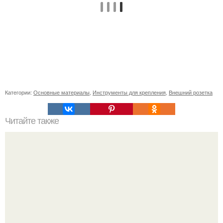
Категории:
Основные материалы
,
Инструменты для крепления
,
Внешний розетка
Читайте также
Какие недостатки имеет фундамент шведская плита
технология