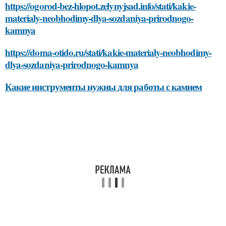
https://ogorod-bez-hlopot.zelynyjsad.info/stati/kakie-
materialy-neobhodimy-dlya-sozdaniya-prirodnogo-
kamnya
https://doma-otido.ru/stati/kakie-materialy-neobhodimy-
dlya-sozdaniya-prirodnogo-kamnya
Какие инструменты нужны для работы с камнем