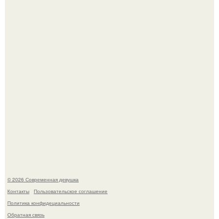
У юли Гаврилиной снова случился конфликт с комиком
Ильей Соболевым.
Рацион 1400 калорий.
© 2026 Современная девушка
Контакты
Пользовательское соглашение
Политика конфидециальности
Обратная связь