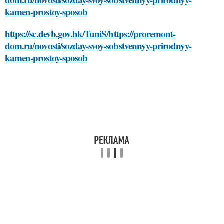
kamen-prostoy-sposob
https://sc.devb.gov.hk/TuniS/https://proremont-
dom.ru/novosti/sozday-svoy-sobstvennyy-prirodnyy-
kamen-prostoy-sposob