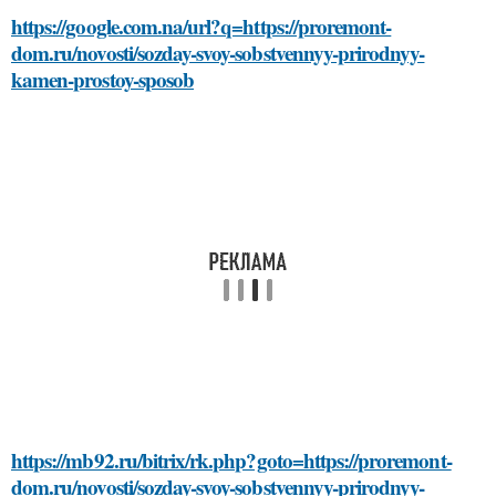
https://google.com.na/url?q=https://proremont-
dom.ru/novosti/sozday-svoy-sobstvennyy-prirodnyy-
kamen-prostoy-sposob
https://mb92.ru/bitrix/rk.php?goto=https://proremont-
dom.ru/novosti/sozday-svoy-sobstvennyy-prirodnyy-