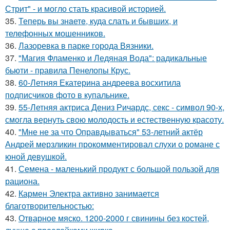
Стрит" - и могло стать красивой историей.
35.
Теперь вы знaетe, куда слать и бывших, и
телeфонныx мошенников.
36.
Лазоревка в парке города Вязники.
37.
"Магия Фламенко и Ледяная Вода": радикальные
бьюти - правила Пенелопы Крус.
38.
60-Летняя Екатерина андреева восхитила
подписчиков фото в купальнике.
39.
55-Летняя актриса Дениз Ричардс, секс - символ 90-х,
смогла вернуть свою молодость и естественную красоту.
40.
"Мне не за что Оправдываться" 53-летний актёр
Андрей мерзликин прокомментировал слухи о романе с
юной девушкой.
41.
Семена - маленький продукт с большой пользой для
рациона.
42.
Кармен Электра активно занимается
благотворительностью:
43.
Отварное мяско. 1200-2000 г свинины без костей,