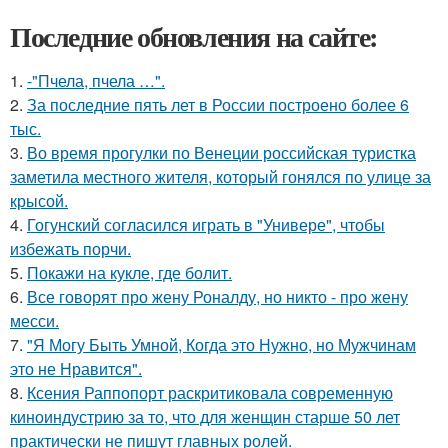
Последние обновления на сайте:
1.
-"Пчела, пчела …".
2.
За последние пять лет в России построено более 6
тыс.
3.
Во время прогулки по Венеции российская туристка
заметила местного жителя, который гонялся по улице за
крысой.
4.
Гогунский согласился играть в "Универе", чтобы
избежать порчи.
5.
Покажи на кукле, где болит.
6.
Все говорят про жену Роналду, но никто - про жену
месси.
7.
"Я Могу Быть Умной, Когда это Нужно, но Мужчинам
это не Нравится".
8.
Ксения Раппопорт раскритиковала современную
киноиндустрию за то, что для женщин старше 50 лет
практически не пишут главных ролей.