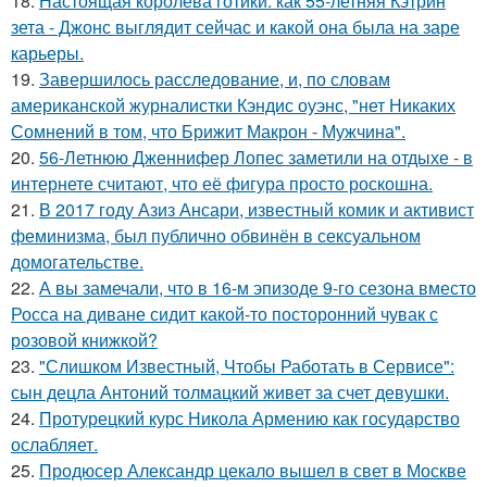
18.
Настоящая королева готики: как 55-летняя Кэтрин
зета - Джонс выглядит сейчас и какой она была на заре
карьеры.
19.
Завершилось расследование, и, по словам
американской журналистки Кэндис оуэнс, "нет Никаких
Сомнений в том, что Брижит Макрон - Мужчина".
20.
56-Летнюю Дженнифер Лопес заметили на отдыхе - в
интернете считают, что её фигура просто роскошна.
21.
В 2017 году Азиз Ансари, известный комик и активист
феминизма, был публично обвинён в сексуальном
домогательстве.
22.
А вы замечали, что в 16-м эпизоде 9-го сезона вместо
Росса на диване сидит какой-то посторонний чувак с
розовой книжкой?
23.
"Слишком Известный, Чтобы Работать в Сервисе":
сын децла Антоний толмацкий живет за счет девушки.
24.
Протурецкий курс Никола Армению как государство
ослабляет.
25.
Продюсер Александр цекало вышел в свет в Москве