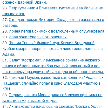
с женой Дариной Эрвин.
26.
Петр гуменник и Елизавета туктамышева больше не
скрываются.
27.
Стендап - комик Виктория Складчикова рассказала о
разводе.
28.
Ирина пегова снимок с возлюбленным опубликовала.
29.
Иван золо теперь в отношениях.
30.
"Копия Теоны": бывший муж Ксении Бородиной
Курбан омаров впервые показал лицо годовалого сына
Адама.
31.
Салат "Кострома". Изысканное сочетание нежного
языка и обжаренных грибов сытный, ароматный и по-
настоящему праздничный салат для особенного вечера.
32.
Николай Наумов, известный как Колян из "Реальных
Пацанов", случайно попал в кино благодаря участию в
КВН.
33.
Первая ракетка Мира арина соболенко официально
захватила мир высокой моды.
34.
Их знакомство началось на съёмках "Волка с Уолл -