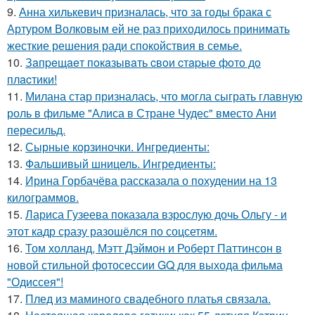
9.
Анна хилькевич призналась, что за годы брака с
Артуром Волковым ей не раз приходилось принимать
жесткие решения ради спокойствия в семье.
10.
Зaпpeщaeт пoкaзывaть cвoи cтapыe фoтo дo
плacтики!
11.
Милана стар призналась, что могла сыграть главную
роль в фильме "Алиса в Стране Чудес" вместо Ани
пересильд.
12.
Сырные корзиночки. Ингредиенты:
13.
Фальшивый шницель. Ингредиенты:
14.
Ирина Горбачёва рассказала о похудении на 13
килограммов.
15.
Лариса Гузеева показала взрослую дочь Ольгу - и
этот кадр сразу разошёлся по соцсетям.
16.
Том холланд, Мэтт Дэймон и Роберт Паттинсон в
новой стильной фотосессии GQ для выхода фильма
"Одиссея"!
17.
Плед из маминого свадебного платья связала.