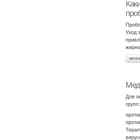
Как
про
Пробл
Уход 
привл
жирно
читат
Мед
Для л
групп:
проти
проти
Терап
вирус