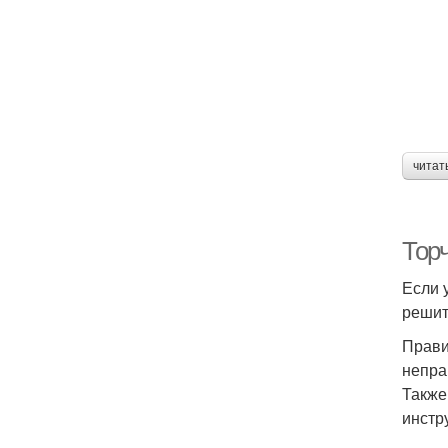
читат
Тор
Если 
решит
Прави
непра
Также
инстр