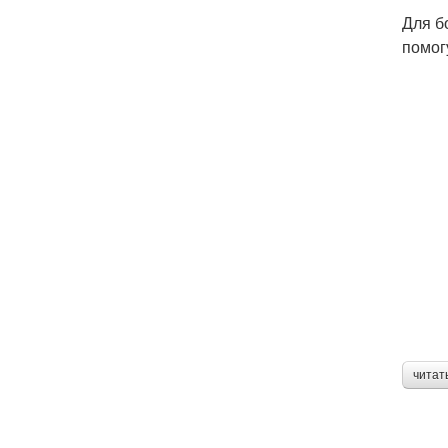
Для б
помог
читат