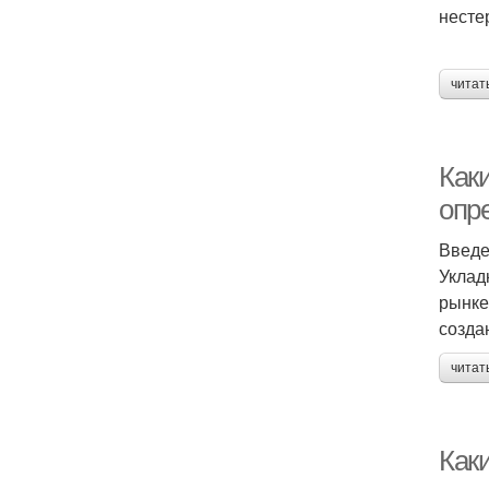
несте
читат
Как
опр
Введ
Уклад
рынке
созда
читат
Как