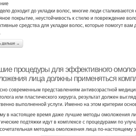
ение
 дело доходит до укладки волос, многие люди сталкиваются
яное покрытие, неустойчивость к стилю и повреждение вол
тивные средства для укладки волос, которые помогут вам 
.
ь дальше →
шие процедуры для эффективного омоло
ложения лица должны применяться комп
сно современным представлениям антивозрастной медицин
толога или пластического хирурга, результат должен выгля
твенно выполненной услуги. Именно на этом критерии основ
му в настоящее время даже лучшие методы омоложения ли
гические подтяжки идут в комплексе с процедурами по улуч
 сочетательная методика омоложения лица по-настоящему 