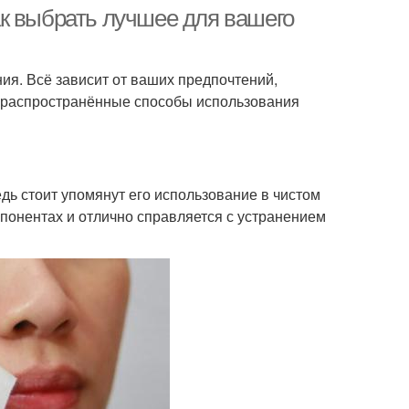
эффективного
к выбрать лучшее для вашего
омоложения
ия. Всё зависит от ваших предпочтений,
ктивное средство
Средство от выпадения
е распространённые способы использования
дь стоит упомянут его использование в чистом
мпонентах и отлично справляется с устранением