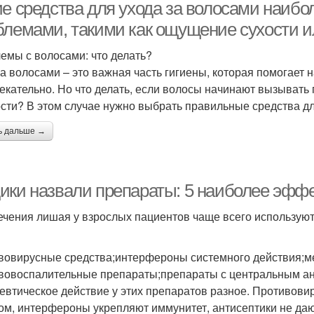
ие средства для ухода за волосами наиб
блемами, такими как ощущение сухости и
емы с волосами: что делать?
за волосами – это важная часть гигиены, которая помогает 
екательно. Но что делать, если волосы начинают вызывать
сти? В этом случае нужно выбрать правильные средства дл
ь дальше →
ики назвали препараты: 5 наиболее эффе
ечения лишая у взрослых пациентов чаще всего использую
вовирусные средства;интерфероны системного действия;м
вовоспалительные препараты;препараты с центральным ан
евтическое действие у этих препаратов разное. Противови
ом, интерфероны укрепляют иммунитет, антисептики не да