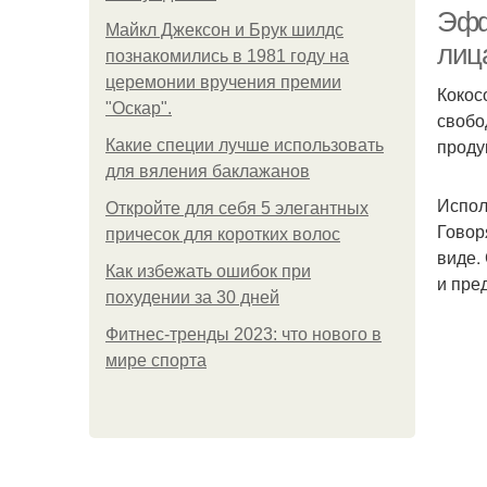
Эфф
Майкл Джексон и Брук шилдс
лиц
познакомились в 1981 году на
церемонии вручения премии
Кокос
Эф
"Оскар".
свобо
проду
Какие специи лучше использовать
для вяления баклажанов
Испол
Откройте для себя 5 элегантных
Ср
Говор
причесок для коротких волос
виде.
Как избежать ошибок при
и пре
похудении за 30 дней
Фитнес-тренды 2023: что нового в
мире спорта