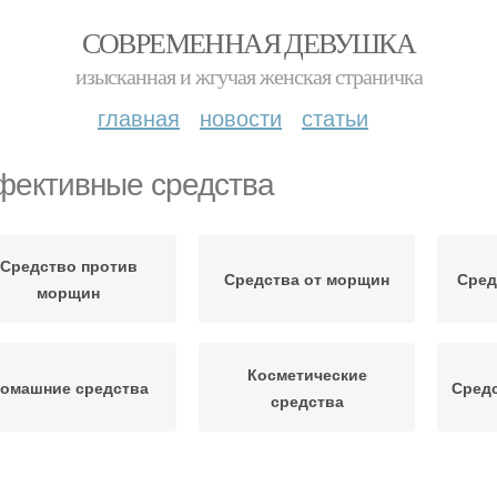
СОВРЕМЕННАЯ ДЕВУШКА
изысканная и жгучая женская страничка
главная
новости
статьи
ективные средства
Средство против
Средства от морщин
Сред
морщин
Косметические
омашние средства
Средс
средства
П
редства для ухода
Средства для лечения