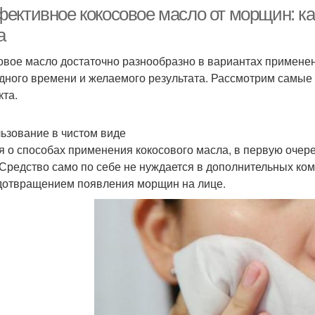
ективное кокосовое масло от морщин: ка
а
овое масло достаточно разнообразно в вариантах применен
фективные способы
Средства для инъекций
Эффе
дного времени и желаемого результата. Рассмотрим самы
кта.
ьзование в чистом виде
едства от выпадения
я о способах применения кокосового масла, в первую очере
 Средство само по себе не нуждается в дополнительных ко
дотвращением появления морщин на лице.