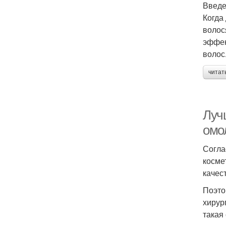
Введ
Когда
волос
эффек
волос
читат
Луч
омо
Согла
косме
качес
Поэто
хирур
такая