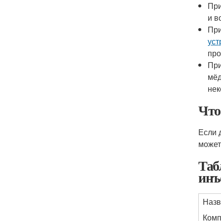
При
и в
При
уст
про
При
мёд
нек
Что
Если 
может
Таб
инъ
Назв
Комп