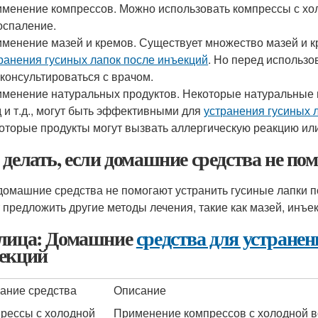
менение компрессов. Можно использовать компрессы с хол
оспаление.
менение мазей и кремов. Существует множество мазей и к
ранения гусиных лапок после инъекций
. Но перед использо
консультироваться с врачом.
менение натуральных продуктов. Некоторые натуральные пр
 и т.д., могут быть эффективными для
устранения гусиных 
оторые продукты могут вызвать аллергическую реакцию ил
 делать, если домашние средства не по
домашние средства не помогают устранить гусиные лапки по
 предложить другие методы лечения, такие как мазей, инъе
лица: Домашние
средства для устране
екций
ание средства
Описание
рессы с холодной
Применение компрессов с холодной в