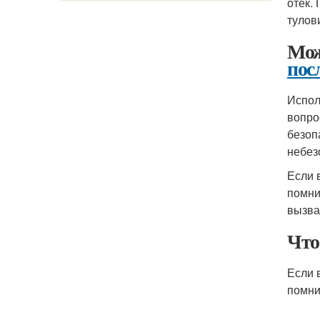
отёк.
тулов
Мож
пос
Испол
вопро
безоп
небез
Если 
помни
вызва
Что
Если 
помни