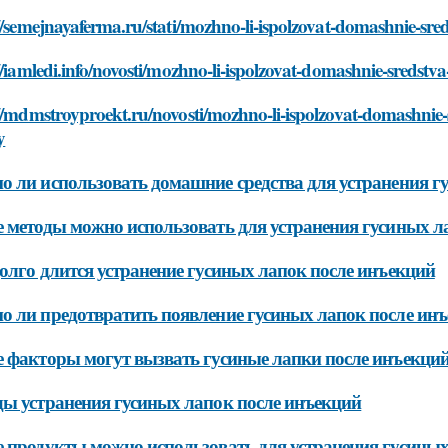
//semejnayaferma.ru/stati/mozhno-li-ispolzovat-domashnie-sre
//iamledi.info/novosti/mozhno-li-ispolzovat-domashnie-sredstv
//mdmstroyproekt.ru/novosti/mozhno-li-ispolzovat-domashnie-
y
 ли использовать домашние средства для устранения г
 методы можно использовать для устранения гусиных л
олго длится устранение гусиных лапок после инъекций
 ли предотвратить появление гусиных лапок после ин
 факторы могут вызвать гусиные лапки после инъекци
ы устранения гусиных лапок после инъекций
 продукты можно использовать для устранения гусиных