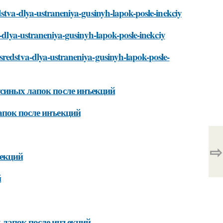
dstva-dlya-ustraneniya-gusinyh-lapok-posle-inekciy
a-dlya-ustraneniya-gusinyh-lapok-posle-inekciy
sredstva-dlya-ustraneniya-gusinyh-lapok-posle-
усиных лапок после инъекций
апок после инъекций
⇨
ъекций
й
 лапок после инъекций