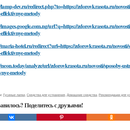
//lamp-dev.ru/redirect.php?to=https://zdorovkrasota.ru/novost
-effektivnye-metody
//images.google.com.ng/url?q=https://zdorovkrasota.ru/novost
-effektivnye-metody
//maria-hotel.ru/redirect?url=https://zdorovkrasota.ru/novosti
-effektivnye-metody
//neon.today/analyze/url/zdorovkrasota.ru/novosti/sposoby-us
ivnye-metody
и:
Гусиные лапки
,
Средства для устранения
,
Домашние средства
,
Рекомендации для у
авилось? Поделитесь с друзьями!