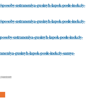
i/sposoby-ustraneniya-gusinyh-lapok-posle-inekciy-
i/sposoby-ustraneniya-gusinyh-lapok-posle-inekciy-
/sposoby-ustraneniya-gusinyh-lapok-posle-inekciy-
traneniya-gusinyh-lapok-posle-inekciy-samye-
странения