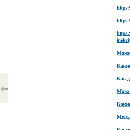
https:
https:
https:
inekci
Можно
Какие
Как д
⇦
Можно
Какие
Метод
Какие