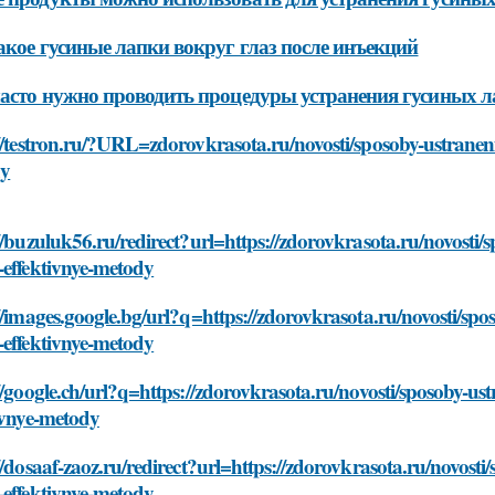
акое гусиные лапки вокруг глаз после инъекций
асто нужно проводить процедуры устранения гусиных л
//testron.ru/?URL=zdorovkrasota.ru/novosti/sposoby-ustraneni
dy
//buzuluk56.ru/redirect?url=https://zdorovkrasota.ru/novosti/
-effektivnye-metody
//images.google.bg/url?q=https://zdorovkrasota.ru/novosti/spo
-effektivnye-metody
//google.ch/url?q=https://zdorovkrasota.ru/novosti/sposoby-us
ivnye-metody
//dosaaf-zaoz.ru/redirect?url=https://zdorovkrasota.ru/novosti
-effektivnye-metody