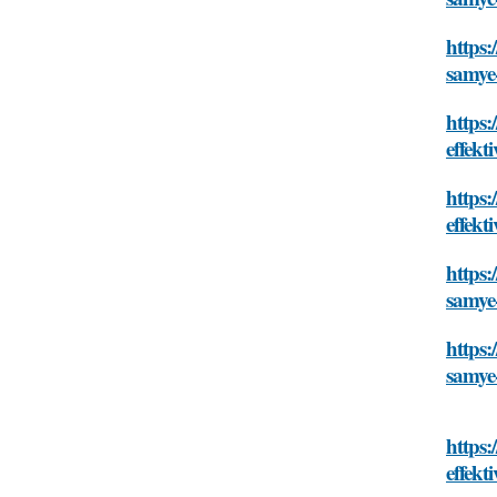
https:
samye
https:
effekt
https:
effekt
https:
samye
https:
samye
https:
effekt