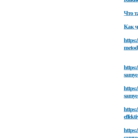
Что т
Как ч
https:
meto
https:
samye
https:
samye
https:
effekt
https:
samye