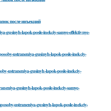
апок после инъекций
ya-gusinyh-lapok-posle-inekciy-samye-effektivnye-
sposoby-ustraneniya-gusinyh-lapok-posle-inekciy-
soby-ustraneniya-gusinyh-lapok-posle-inekciy-
traneniya-gusinyh-lapok-posle-inekciy-samye-
/sposoby-ustraneniya-gusinyh-lapok-posle-inekciy-