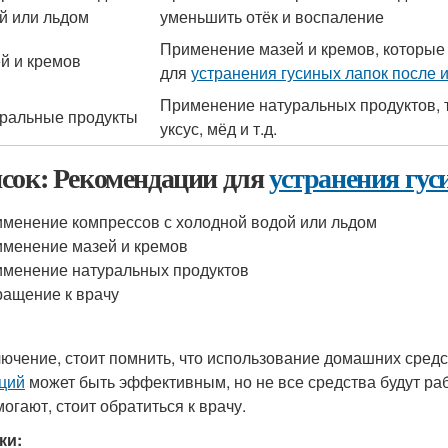
й или льдом
уменьшить отёк и воспаление
Применение мазей и кремов, которые
й и кремов
для
устранения гусиных лапок после 
Применение натуральных продуктов, т
ральные продукты
уксус, мёд и т.д.
сок: Рекомендации для
устранения гус
менение компрессов с холодной водой или льдом
менение мазей и кремов
менение натуральных продуктов
ащение к врачу
лючение, стоит помнить, что использование домашних сред
ций
может быть эффективным, но не все средства будут ра
могают, стоит обратиться к врачу.
ки: