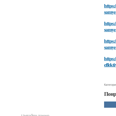
https:
samye
https:
samye
https:
samye
https:
effekt
Категори
Понр