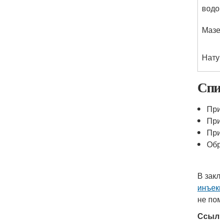
водо
Мазе
Нату
Спи
При
При
При
Обр
В зак
инъек
не по
Ссыл