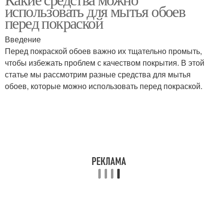
Домашние средства
Подходящие средства
использовать для мытья обоев
перед покраской
Введение
Перед покраской обоев важно их тщательно промыть,
Гели для мытья
Гель для мытья
чтобы избежать проблем с качеством покрытия. В этой
статье мы рассмотрим разные средства для мытья
обоев, которые можно использовать перед покраской.
Крем для мытья
Средства для ухода
Средства для стрижки