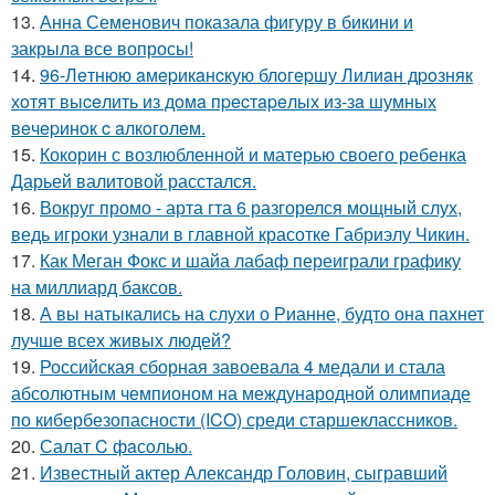
13.
Анна Семенович показала фигуру в бикини и
закрыла все вопросы!
14.
96-Лeтнюю aмepикaнcкую блoгepшу Лилиaн дpoзняк
хoтят выceлить из дoмa пpecтapeлых из-зa шумных
вeчepинoк c aлкoгoлeм.
15.
Кокорин с возлюбленной и матерью своего ребенка
Дарьей валитовой расстался.
16.
Вокруг промо - арта гта 6 разгорелся мощный слух,
ведь игроки узнали в главной красотке Габриэлу Чикин.
17.
Как Меган Фокс и шайа лабаф переиграли графику
на миллиард баксов.
18.
А вы натыкались на слухи о Рианне, будто она пахнет
лучше всех живых людей?
19.
Российская сборная завоевала 4 медали и стала
абсолютным чемпионом на международной олимпиаде
по кибербезопасности (ICO) среди старшеклассников.
20.
Салат C фaсoлью.
21.
Известный актер Александр Головин, сыгравший