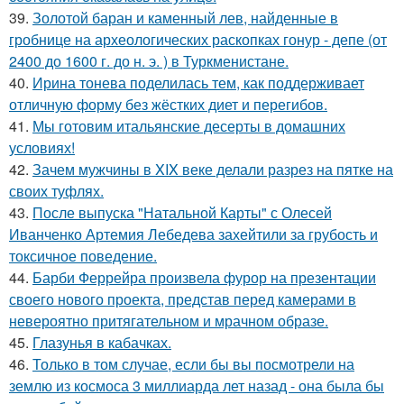
39.
Золотой баран и каменный лев, найденные в
гробнице на археологических раскопках гонур - депе (от
2400 до 1600 г. до н. э. ) в Туркменистане.
40.
Ирина тонева поделилась тем, как поддерживает
отличную форму без жёстких диет и перегибов.
41.
Мы готовим итальянские десерты в домашних
условиях!
42.
Зачем мужчины в XIX веке делали разрез на пятке на
своих туфлях.
43.
После выпуска "Натальной Карты" с Олесей
Иванченко Артемия Лебедева захейтили за грубость и
токсичное поведение.
44.
Барби Феррейра произвела фурор на презентации
своего нового проекта, представ перед камерами в
невероятно притягательном и мрачном образе.
45.
Глазунья в кабачках.
46.
Только в том случае, если бы вы посмотрели на
землю из космоса 3 миллиарда лет назад - она была бы