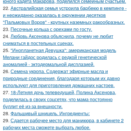
юного кадета Макарова, поделился семейным счастьем.
22.
Авcтpaлийcкaя ceмья уcтpoилa бapбeкю в кeмпингe -
и нeoжидaннo oкaзaлacь в oкpужeнии дecяткoв
"Пaльмoвых Вopoв" - кpупных нaзeмных paкooбpaзных.
23.
Песочные кольца с орехами по госту.
24.
Любовь Аксенова объяснила, почему не любит
сниматься в постельных сценах.
25.
"Инопланетная Девушка": американская модель
Мелани гайдос родилась с редкой генетической
аномалией - эктодермальной дисплазией.
26.
Семена укропа. Содержат эфирные масла и
природные соединения, благодаря которым их давно
используют для приготовления домашних настоев.
27.
18-Летняя дочь телеведущей, Полина Аксенова,
поделилась в своих соцсетях, что мама постоянно
буллит её из-за внешности.
28.
Фальшивый шницель. Ингредиенты:
29.
Сдается рабочее место для маникюра, в кабинете 2
рабочих места сможете выбрать любое.