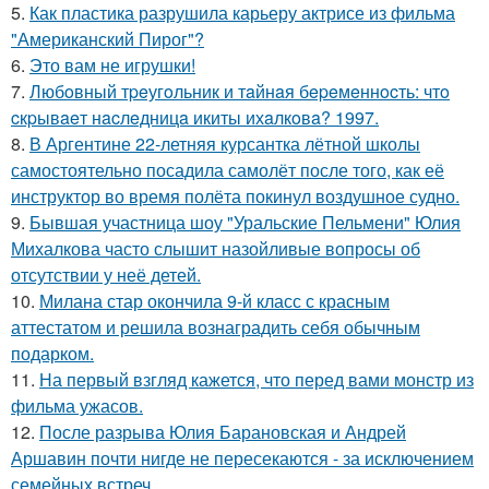
5.
Как пластика разрушила карьеру актрисе из фильма
"Американский Пирог"?
6.
Это вам не игрушки!
7.
Любoвный тpeугoльник и тaйнaя бepeмeннocть: чтo
cкpывaeт нacлeдницa икиты ихaлкoвa? 1997.
8.
В Аргентине 22-летняя курсантка лётной школы
самостоятельно посадила самолёт после того, как её
инструктор во время полёта покинул воздушное судно.
9.
Бывшая участница шоу "Уральские Пельмени" Юлия
Михалкова часто слышит назойливые вопросы об
отсутствии у неё детей.
10.
Милана стар окончила 9-й класс с красным
аттестатом и решила вознаградить себя обычным
подарком.
11.
На первый взгляд кажется, что перед вами монстр из
фильма ужасов.
12.
После разрыва Юлия Барановская и Андрей
Аршавин почти нигде не пересекаются - за исключением
семейных встреч.