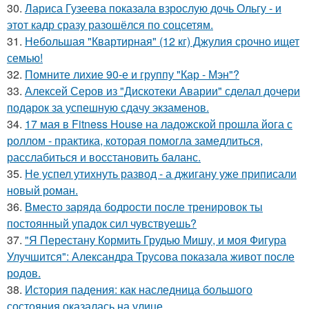
30.
Лариса Гузеева показала взрослую дочь Ольгу - и
этот кадр сразу разошёлся по соцсетям.
31.
Небольшая "Квартирная" (12 кг) Джулия срочно ищет
семью!
32.
Помните лихие 90-е и группу "Кар - Мэн"?
33.
Алексей Серов из "Дискотеки Аварии" сделал дочери
подарок за успешную сдачу экзаменов.
34.
17 мая в Fitness House на ладожской прошла йога с
роллом - практика, которая помогла замедлиться,
расслабиться и восстановить баланс.
35.
Не успел утихнуть развод - а джигану уже приписали
новый роман.
36.
Вместо заряда бодрости после тренировок ты
постоянный упадок сил чувствуешь?
37.
"Я Перестану Кормить Грудью Мишу, и моя Фигура
Улучшится": Александра Трусова показала живот после
родов.
38.
История падения: как наследница большого
состояния оказалась на улице.