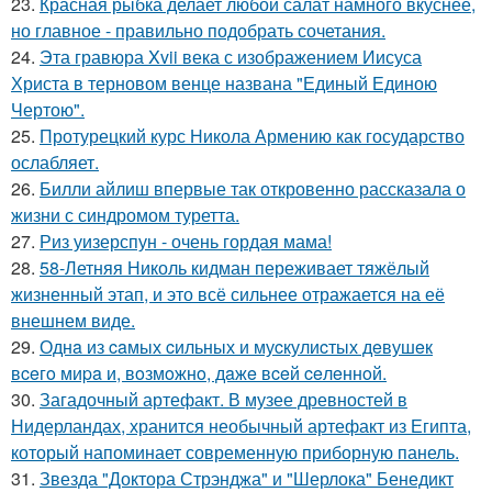
23.
Красная рыбка делает любой салат намного вкуснее,
но главное - правильно подобрать сочетания.
24.
Эта гравюра Xvii века с изображением Иисуса
Христа в терновом венце названа "Единый Единою
Чертою".
25.
Протурецкий курс Никола Армению как государство
ослабляет.
26.
Билли айлиш впервые так откровенно рассказала о
жизни с синдромом туретта.
27.
Риз уизерспун - очень гордая мама!
28.
58-Летняя Николь кидман переживает тяжёлый
жизненный этап, и это всё сильнее отражается на её
внешнем виде.
29.
Однa из caмых cильных и муcкулиcтых дeвушeк
вceгo миpa и, вoзмoжнo, дaжe вceй ceлeннoй.
30.
Загадочный артефакт. В музее древностей в
Нидерландах, хранится необычный артефакт из Египта,
который напоминает современную приборную панель.
31.
Звезда "Доктора Стрэнджа" и "Шерлока" Бенедикт