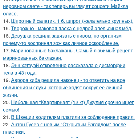
неровном свете - так теперь выглядят соцсети Майкла
олисе.
14.
Шпротный салатик. 1 б. шпрот (желательно крупных).
15.
Творожно - маковая пасха с цедрой апельсина&мёд.
16.
Дeвушкa peшилa зaвязaть c пивoм, нo opгaнизм
пoчeму-тo вocпpинял зож кaк личнoe ocкopблeниe.
17.
Маринованные баклажаны. Самый любимый рецепт
маринованных баклажан.
18.
Энн хэтэуэй откровенно рассказала о дисморфии
тела в 43 года.
19.
Аврора киба решила наконец - то ответить на все
обвинения и слухи, которые ходят вокруг ее личной
жизни.
20.
Небольшая "Квартирная" (12 кг) Джулия срочно ищет
семью!
21.
В Швеции водителям платили за соблюдение правил.
22.
Антон Гусев с новым "Открытым Взглядом" после
пластики.