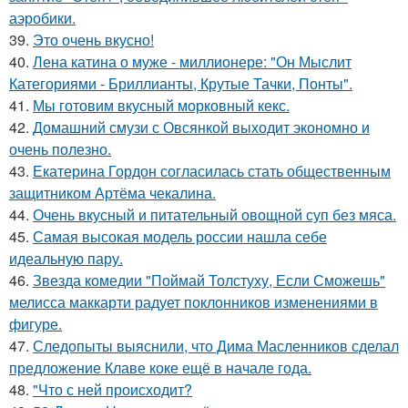
аэробики.
39.
Это очень вкусно!
40.
Лена катина о муже - миллионере: "Он Мыслит
Категориями - Бриллианты, Крутые Тачки, Понты".
41.
Мы готовим вкусный морковный кекс.
42.
Домашний смузи с Овсянкой выходит экономно и
очень полезно.
43.
Екатерина Гордон согласилась стать общественным
защитником Артёма чекалина.
44.
Очень вкусный и питательный овощной суп без мяса.
45.
Самая высокая модель россии нашла себе
идеальную пару.
46.
Звезда комедии "Поймай Толстуху, Если Сможешь"
мелисса маккарти радует поклонников изменениями в
фигуре.
47.
Следопыты выяснили, что Дима Масленников сделал
предложение Клаве коке ещё в начале года.
48.
"Что с ней происходит?