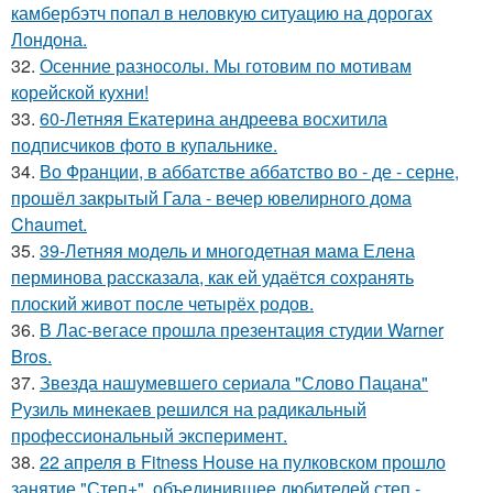
камбербэтч попал в неловкую ситуацию на дорогах
Лондона.
32.
Осенние разносолы. Мы готовим по мотивам
корейской кухни!
33.
60-Летняя Екатерина андреева восхитила
подписчиков фото в купальнике.
34.
Во Франции, в аббатстве аббатство во - де - серне,
прошёл закрытый Гала - вечер ювелирного дома
Chaumet.
35.
39-Летняя модель и многодетная мама Елена
перминова рассказала, как ей удаётся сохранять
плоский живот после четырёх родов.
36.
В Лас-вегасе прошла презентация студии Warner
Bros.
37.
Звезда нашумевшего сериала "Слово Пацана"
Рузиль минекаев решился на радикальный
профессиональный эксперимент.
38.
22 апреля в Fitness House на пулковском прошло
занятие "Степ+", объединившее любителей степ -