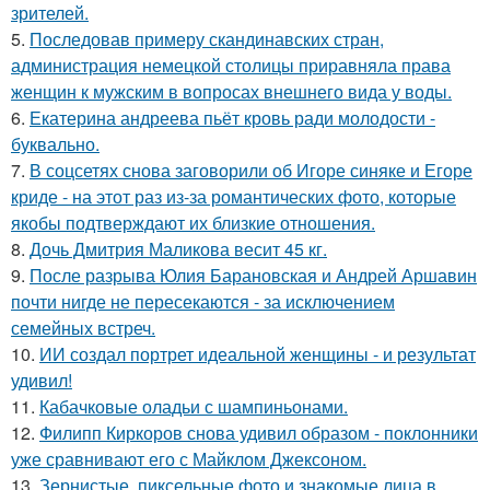
зрителей.
5.
Последовав примеру скандинавских стран,
администрация немецкой столицы приравняла права
женщин к мужским в вопросах внешнего вида у воды.
6.
Екатерина андреева пьёт кровь ради молодости -
буквально.
7.
В соцсетях снова заговорили об Игоре синяке и Егоре
криде - на этот раз из-за романтических фото, которые
якобы подтверждают их близкие отношения.
8.
Дочь Дмитрия Маликова весит 45 кг.
9.
После разрыва Юлия Барановская и Андрей Аршавин
почти нигде не пересекаются - за исключением
семейных встреч.
10.
ИИ создал портрет идеальной женщины - и результат
удивил!
11.
Кабачковые оладьи с шампиньонами.
12.
Филипп Киркоров снова удивил образом - поклонники
уже сравнивают его с Майклом Джексоном.
13.
Зернистые, пиксельные фото и знакомые лица в