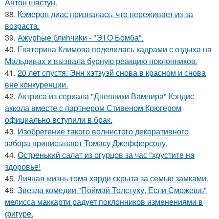
Антон шастун.
38.
Кэмерон диас призналась, что переживает из-за
возраста.
39.
Ажурhые блиhчиkи - "ЭТO Бомба".
40.
Екатерина Климова поделилась кадрами с отдыха на
Мальдивах и вызвала бурную реакцию поклонников.
41.
20 лет спустя: Энн хэтэуэй снова в красном и снова
вне конкуренции.
42.
Актриса из сериала "Дневники Вампира" Кэндис
аккола вместе с партнером Стивеном Крюгером
официально вступили в брак.
43.
Изобретение такого волнистого декоративного
забора приписывают Томасу Джефферсону.
44.
Остренький салат из огурцов за час "хрустите нa
здоровье!
45.
Личная жизнь тома харди скрыта за семью замками.
46.
Звезда комедии "Поймай Толстуху, Если Сможешь"
мелисса маккарти радует поклонников изменениями в
фигуре.