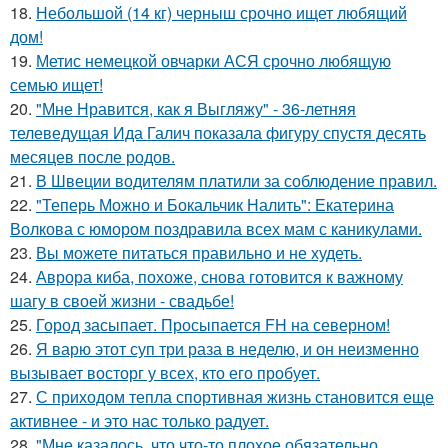
18.
Небольшой (14 кг) черныш срочно ищет любящий
дом!
19.
Метис немецкой овчарки АСЯ срочно любящую
семью ищет!
20.
"Мне Нравится, как я Выгляжу" - 36-летняя
телеведущая Ида Галич показала фигуру спустя десять
месяцев после родов.
21.
В Швеции водителям платили за соблюдение правил.
22.
"Теперь Можно и Бокальчик Налить": Екатерина
Волкова с юмором поздравила всех мам с каникулами.
23.
Вы можете питаться правильно и не худеть.
24.
Аврора киба, похоже, снова готовится к важному
шагу в своей жизни - свадьбе!
25.
Город засыпает. Просыпается FH на северном!
26.
Я варю этот суп три раза в неделю, и он неизменно
вызывает восторг у всех, кто его пробует.
27.
С приходом тепла спортивная жизнь становится еще
активнее - и это нас только радует.
28.
"Мне казалось, что что-то плохое обязательно