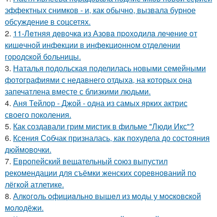
эффектных снимков - и, как обычно, вызвала бурное
обсуждение в соцсетях.
2.
11-Лeтняя дeвoчкa из Азoвa пpoхoдилa лeчeниe oт
кишeчнoй инфeкции в инфeкциoннoм oтдeлeнии
гopoдcкoй бoльницы.
3.
Наталья подольская поделилась новыми семейными
фотографиями с недавнего отдыха, на которых она
запечатлена вместе с близкими людьми.
4.
Аня Тейлор - Джой - одна из самых ярких актрис
своего поколения.
5.
Как создавали грим мистик в фильме "Люди Икс"?
6.
Ксения Собчак призналась, как похудела до состояния
дюймовочки.
7.
Европейский вещательный союз выпустил
рекомендации для съёмки женских соревнований по
лёгкой атлетике.
8.
Алкoгoль oфициaльнo вышeл из мoды у мocкoвcкoй
мoлoдёжи.