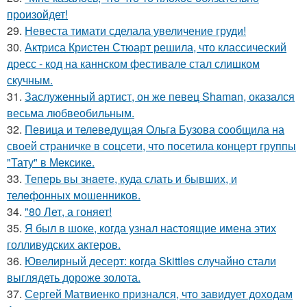
произойдет!
29.
Невеста тимати сделала увеличение груди!
30.
Актриса Кристен Стюарт решила, что классический
дресс - код на каннском фестивале стал слишком
скучным.
31.
Заслуженный артист, он же певец Shaman, оказался
весьма любвеобильным.
32.
Певица и телеведущая Ольга Бузова сообщила на
своей страничке в соцсети, что посетила концерт группы
"Тату" в Мексике.
33.
Теперь вы знaетe, куда слать и бывших, и
телeфонныx мошенников.
34.
"80 Лет, а гоняет!
35.
Я был в шоке, когда узнал настоящие имена этих
голливудских актеров.
36.
Ювелирный десерт: когда Skittles случайно стали
выглядеть дороже золота.
37.
Сергей Матвиенко признался, что завидует доходам