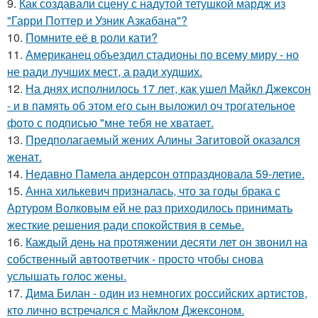
9.
Как создавали сцену с надутой тетушкой мардж из
"Гарри Поттер и Узник Азкабана"?
10.
Помните её в роли кати?
11.
Американец объездил стадионы по всему миру - но
не ради лучших мест, а ради худших.
12.
На днях исполнилось 17 лет, как ушел Майкл Джексон
- и в память об этом его сын выложил оч трогательное
фото с подписью "мне тебя не хватает.
13.
Предполагаемый жених Алины Загитовой оказался
женат.
14.
Недавно Памела андерсон отпраздновала 59-летие.
15.
Анна хилькевич призналась, что за годы брака с
Артуром Волковым ей не раз приходилось принимать
жесткие решения ради спокойствия в семье.
16.
Каждый день на протяжении десяти лет он звонил на
собственный автоответчик - просто чтобы снова
услышать голос жены.
17.
Дима Билан - один из немногих российских артистов,
кто лично встречался с Майклом Джексоном.