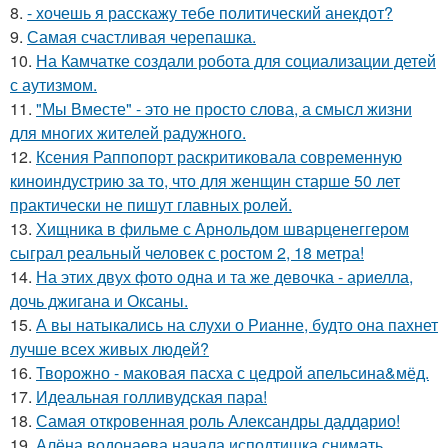
8.
- хочешь я расскажу тебе политический анекдот?
9.
Самая счастливая черепашка.
10.
На Камчатке создали робота для социализации детей
с аутизмом.
11.
"Мы Вместе" - это не просто слова, а смысл жизни
для многих жителей радужного.
12.
Ксения Раппопорт раскритиковала современную
киноиндустрию за то, что для женщин старше 50 лет
практически не пишут главных ролей.
13.
Хищника в фильме с Арнольдом шварценеггером
сыграл реальный человек с ростом 2, 18 метра!
14.
На этих двух фото одна и та же девочка - ариелла,
дочь джигана и Оксаны.
15.
А вы натыкались на слухи о Рианне, будто она пахнет
лучше всех живых людей?
16.
Творожно - маковая пасха с цедрой апельсина&мёд.
17.
Идеальная голливудская пара!
18.
Самая откровенная роль Александры даддарио!
19.
Алёна водонаева начала исподтишка снимать