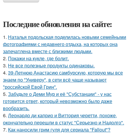
Последние обновления на сайте:
1.
Наталья подольская поделилась новыми семейными
фотографиями с недавнего отдыха, на которых она
запечатлена вместе с близкими людьми.
2.
Покажи на кукле, где болит.
3.
Не все полезные продукты одинаковы.
4.
39-Летнюю Анастасию самбурскую, которую мы все
знаем по "Универу", в сети всё чаще называют
"российской Евой Грин".
5.
Забудьте о Деми Мур и её "Субстанции" - у нас
готовится ответ, который невозможно было даже
вообразить.
6.
Леонардо ди каприо и Виттория черетти, похоже,
окончательно перешли в статус "Серьезно и Надолго".
7.
Как наносили грим гуля для сериала "Fallout"?