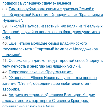
подарок за успешную сдачу экзаменов.
38.
Тимати опубликовал снимки с дочерью Эммой и
своей девушкой Валентиной, подписав их "Красавицы и
Чудовище".
39.
Николай Наумов, известный как Колян из "Реальных
Пацанов", случайно попал в кино благодаря участию в
КВН.
40.
Еще четыре молодые семьи владимирского
госуниверситета "Стартовый Комплект Молодоженов
получили".
41.
Освежающая детокс - вода - простой способ вернуть
телу лёгкость и энергию без лишних усилий.
42.
Творожное печенье "Треугольники".
43.
22 апреля в Fitness House на пулковском прошло
занятие "Степ+", объединившее любителей степ -
аэробики.
44.
Актриса из сериала "Дневники Вампира" Кэндис
аккола вместе с партнером Стивеном Крюгером
официально вступили в брак.