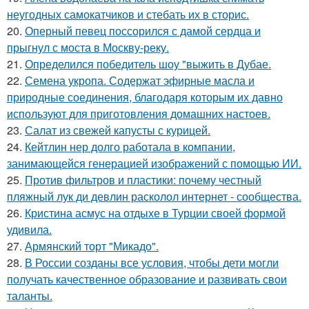
неугодных самокатчиков и стебать их в сторис.
20.
Оперный певец поссорился с дамой сердца и
прыгнул с моста в Москву-реку.
21.
Определился победитель шоу "выжить в Дубае.
22.
Семена укропа. Содержат эфирные масла и
природные соединения, благодаря которым их давно
используют для приготовления домашних настоев.
23.
Салат из свежей капусты с курицей.
24.
Кейтлин нер долго работала в компании,
занимающейся генерацией изображений с помощью ИИ.
25.
Против фильтров и пластики: почему честный
пляжный лук ди девлин расколол интернет - сообщества.
26.
Кристина асмус на отдыхе в Турции своей формой
удивила.
27.
Армянский торт "Микадо".
28.
В России созданы все условия, чтобы дети могли
получать качественное образование и развивать свои
таланты.