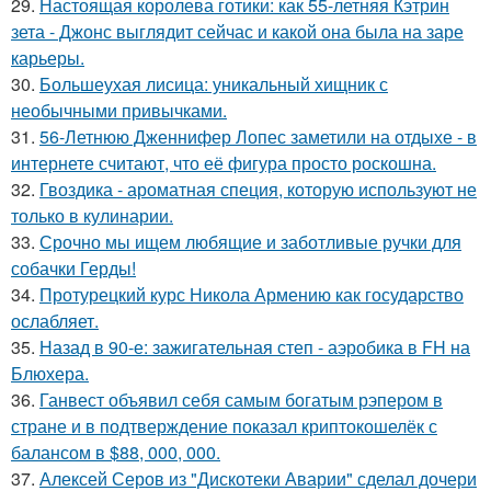
29.
Настоящая королева готики: как 55-летняя Кэтрин
зета - Джонс выглядит сейчас и какой она была на заре
карьеры.
30.
Большеухая лисица: уникальный хищник с
необычными привычками.
31.
56-Летнюю Дженнифер Лопес заметили на отдыхе - в
интернете считают, что её фигура просто роскошна.
32.
Гвоздика - ароматная специя, которую используют не
только в кулинарии.
33.
Срочно мы ищем любящие и заботливые ручки для
собачки Герды!
34.
Протурецкий курс Никола Армению как государство
ослабляет.
35.
Назад в 90-е: зажигательная степ - аэробика в FH на
Блюхера.
36.
Ганвест объявил себя самым богатым рэпером в
стране и в подтверждение показал криптокошелёк с
балансом в $88, 000, 000.
37.
Алексей Серов из "Дискотеки Аварии" сделал дочери