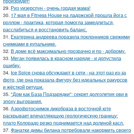
произойдет!
29.
Риз уизерспун - очень гордая мама!
30.
17 мая в Fitness House на ладожской прошла йога с
роллом - практика, которая помогла замедлиться,
расслабиться и восстановить баланс.
31.
Екатерина андреева поразила поклонников свежими
снимками в купальнике.
32.
В доме всё максимально прозрачно и по - доброму.
33.
Меган появилась в красном наряде - и допустила
ошибку.
34.
Ice Spice снова обсуждают в сети - на этот раз из-за
фото, где она показала фигуру без идеальных ракурсов
и жёсткой ретуши.
35.
"Дом как База Подзарядки": секрет долголетия ови в
эпоху выгорания.
36.
Аэрофотоснимок дикобpaза в восточной юте
раскрывает впечатляющую геологическую границу:
плато Колорадо резко поднимается над долиной касл.
37.
Фанатки димы билана потребовали накормить своего