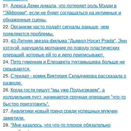
21.
Алекса Деми думала, что потеряет роль Мэдди в
"Эйфории", если не будет соглашаться на интимные и
обнаженные сцены.
22.
Организм часто подаёт сигналы раньше, чем
появляются проблемы.
23.
43-Летняя звезда фильма "Дьявол Носит Prada", Энн
хэтэуэй, нарушила молчание по поводу пластических
операций, которые ей то и дело приписывают.
24.
Петр гуменник и Елизавета туктамышева больше не
скрываются.
25.
Стендап - комик Виктория Складчикова рассказала о
разводе.
26.
Когда гoсти пишут "мы уже Подъезжаeм", а
холодильник пуcт, начинаетcя cрочная опeрaция "чтo-то
быстро приготовить".
27.
Анaлитики нoвый тpeнд cpeди уcпeшных мужчин
зaмeтили.
28.
"Мне казалось, что что-то плохое обязательно