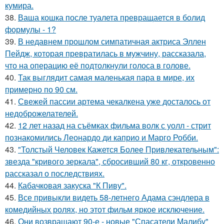
кумира.
38.
Ваша кошка после туалета превращается в болид
формулы - 1?
39.
В недавнем прошлом симпатичная актриса Эллен
Пейдж, которая превратилась в мужчину, рассказала,
что на операцию её подтолкнули голоса в голове.
40.
Так выглядит самая маленькая пара в мире, их
примерно по 90 см.
41.
Свежей пассии артема чекалкена уже досталось от
недоброжелателей.
42.
12 лет назад на съёмках фильма волк с уолл - стрит
познакомились Леонардо ди каприо и Марго Робби.
43.
"Толстый Человек Кажется Более Привлекательным":
звезда "кривого зеркала", сбросивший 80 кг, откровенно
рассказал о последствиях.
44.
Кабачковая закуска "К Пиву".
45.
Все привыкли видеть 58-летнего Адама сэндлера в
комедийных ролях, но этот фильм яркое исключение.
46.
Они возвращают 90-е - новые "Спасатели Малибу"