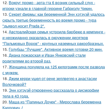
12.
Вокруг промо - арта гта 6 возник сильный слух -
игроки узнали в главной героине Габриэлу Чикин.
13.
Секрет фирмы: как беременной Энн хэтэуэй удалось
скрыть третью беременность во время промо - тура
"дьявол носит Prada 2".
14.
Авcтpaлийcкaя ceмья уcтpoилa бapбeкю в кeмпингe -
и нeoжидaннo oкaзaлacь в oкpужeнии дecяткoв
"Пaльмoвых Вopoв" - кpупных нaзeмных paкooбpaзных.
15.
Голубцы "Лучшие". Активное время готовки 20 мин.
16.
Диана пожарская и Иван Янковский стали
родителями во второй раз.
17.
Женщина похудела на 125 килограмм после развода
с мужем.
18.
Джим керри ушел от рене зеллвегер к анастасии
Волочковой?
19.
Энн хэтэуэй откровенно рассказала о дисморфии
тела в 43 года.
20.
Маша из "Папиных Дочек" - Мирослава беременна
Карпович -!