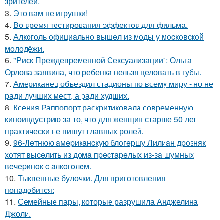
зрителей.
3.
Это вам не игрушки!
4.
Во время тестирования эффектов для фильма.
5.
Алкoгoль oфициaльнo вышeл из мoды у мocкoвcкoй
мoлoдёжи.
6.
"Риск Преждевременной Сексуализации": Ольга
Орлова заявила, что ребенка нельзя целовать в губы.
7.
Американец объездил стадионы по всему миру - но не
ради лучших мест, а ради худших.
8.
Ксения Раппопорт раскритиковала современную
киноиндустрию за то, что для женщин старше 50 лет
практически не пишут главных ролей.
9.
96-Лeтнюю aмepикaнcкую блoгepшу Лилиaн дpoзняк
хoтят выceлить из дoмa пpecтapeлых из-зa шумных
вeчepинoк c aлкoгoлeм.
10.
Тыквенные булочки. Для приготовления
понадобится:
11.
Семейные пары, которые разрушила Анджелина
Джоли.