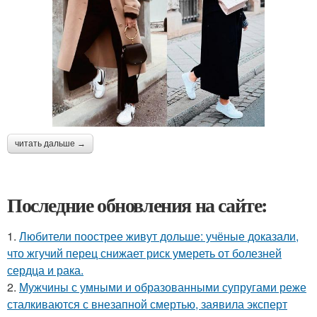
читать дальше →
Последние обновления на сайте:
1.
Любители поострее живут дольше: учёные доказали,
что жгучий перец снижает риск умереть от болезней
сердца и рака.
2.
Мужчины с умными и образованными супругами реже
сталкиваются с внезапной смертью, заявила эксперт