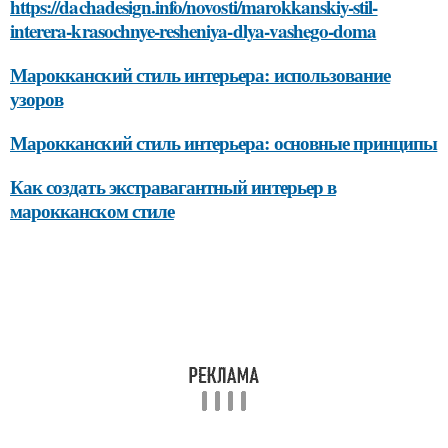
https://dachadesign.info/novosti/marokkanskiy-stil-
interera-krasochnye-resheniya-dlya-vashego-doma
Марокканский стиль интерьера: использование
узоров
Марокканский стиль интерьера: основные принципы
Как создать экстравагантный интерьер в
марокканском стиле