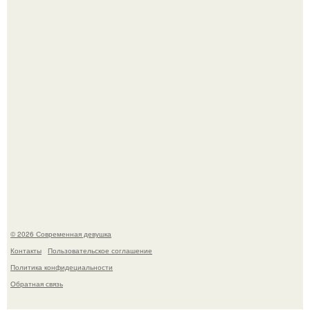
Большинство замечало, что после оргазма мужчина
часто почти сразу теряет возбуждение, тогда как
женщина может дольше сохранять возбуждение.
Платье, которое до сих пор вызывает споры спустя годы.
© 2026 Современная девушка
Контакты
Пользовательское соглашение
Политика конфидециальности
Обратная связь