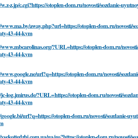
//w.z-z.jp/c.cgi?https://otoplen-dom.ru/novosti/sozdanie-uyut
://www.ma.by/away.php?url=https://otoplen-dom.ru/novosti/so
ty-43-44-kvm
://www.mbcarolinas.org/?URL=https://otoplen-dom.ru/novosti/
ty-43-44-kvm
//www.google.ne/url?q=https://otoplen-dom.ru/novosti/sozdan
ty-43-44-kvm
//jc-log.jmirus.de/?URL=https://otoplen-dom.ru/novosti/sozda
ty-43-44-kvm
//google.bi/url?q=https://otoplen-dom.ru/novosti/sozdanie-uy
vm
//vsekottedzhi.com.ua/ua/go?https://otoplen-dom.ru/novosti/s