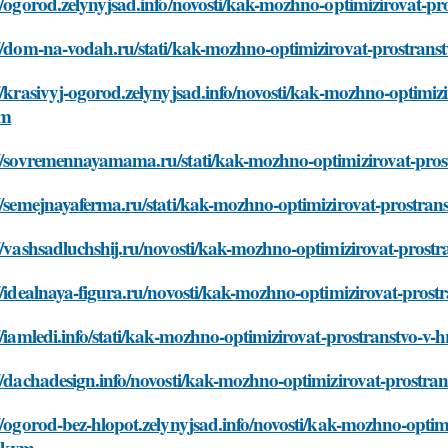
://ogorod.zelynyjsad.info/novosti/kak-mozhno-optimizirovat-
://dom-na-vodah.ru/stati/kak-mozhno-optimizirovat-prostran
//krasivyj-ogorod.zelynyjsad.info/novosti/kak-mozhno-optimi
vm
://sovremennayamama.ru/stati/kak-mozhno-optimizirovat-pro
://semejnayaferma.ru/stati/kak-mozhno-optimizirovat-prostr
://vashsadluchshij.ru/novosti/kak-mozhno-optimizirovat-pros
//idealnaya-figura.ru/novosti/kak-mozhno-optimizirovat-pro
//iamledi.info/stati/kak-mozhno-optimizirovat-prostranstvo-
://dachadesign.info/novosti/kak-mozhno-optimizirovat-prostr
//ogorod-bez-hlopot.zelynyjsad.info/novosti/kak-mozhno-opti
-kvm