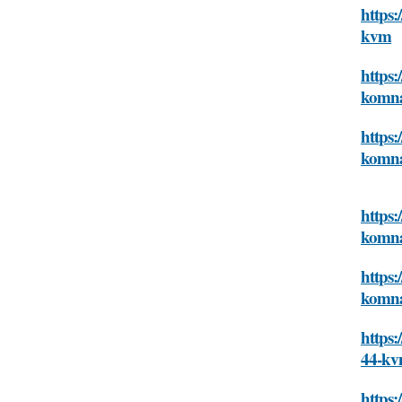
https:
kvm
https
komna
https
komna
https:
komna
https:
komna
https:
44-k
https: