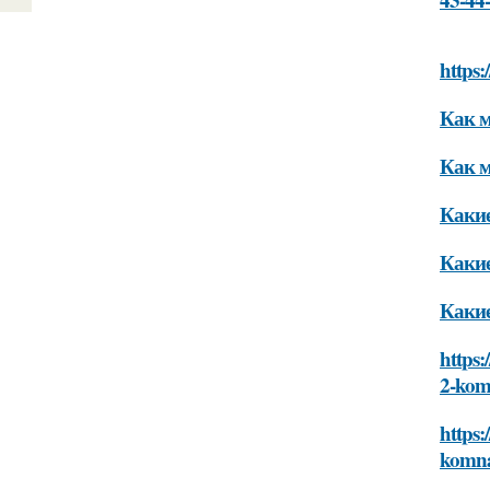
https
Как м
Как м
Какие
Какие
Какие
https:
2-kom
https:
komna