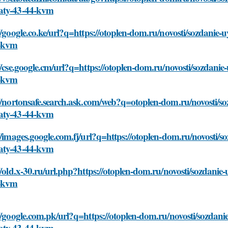
ty-43-44-kvm
//google.co.ke/url?q=https://otoplen-dom.ru/novosti/sozdanie
-kvm
//cse.google.cm/url?q=https://otoplen-dom.ru/novosti/sozdan
-kvm
//nortonsafe.search.ask.com/web?q=otoplen-dom.ru/novosti/s
ty-43-44-kvm
//images.google.com.fj/url?q=https://otoplen-dom.ru/novosti/
ty-43-44-kvm
//old.x-30.ru/url.php?https://otoplen-dom.ru/novosti/sozdani
-kvm
//google.com.pk/url?q=https://otoplen-dom.ru/novosti/sozdani
ty-43-44-kvm