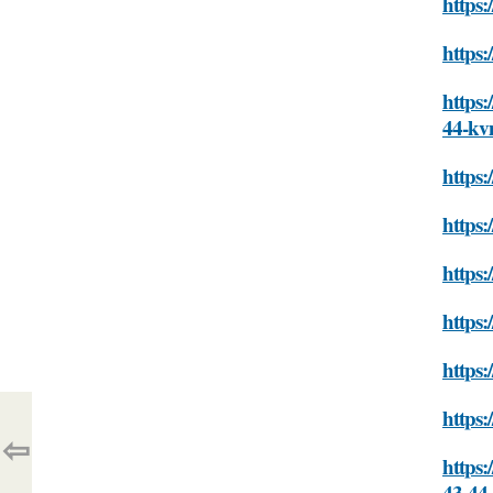
https
https
https:
44-k
https
https
https
https:
https:
https
⇦
https:
43-44