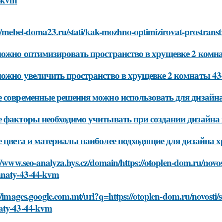
://mebel-doma23.ru/stati/kak-mozhno-optimizirovat-prostran
ожно оптимизировать пространство в хрущевке 2 комна
ожно увеличить пространство в хрущевке 2 комнаты 43-
 современные решения можно использовать для дизайна
 факторы необходимо учитывать при создании дизайна 
 цвета и материалы наиболее подходящие для дизайна х
//www.seo-analyza.hys.cz/domain/https://otoplen-dom.ru/novo
naty-43-44-kvm
//images.google.com.mt/url?q=https://otoplen-dom.ru/novosti
ty-43-44-kvm