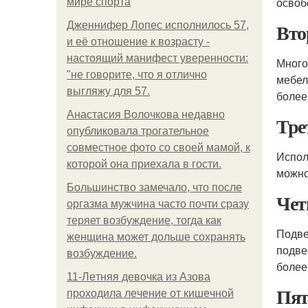
освоб
мире спорта
Вто
Дженнифер Лопес исполнилось 57,
и её отношение к возрасту -
настоящий манифест уверенности:
Много
"не говорите, что я отлично
мебел
выгляжу для 57.
более
Анастасия Волочкова недавно
Тре
опубликовала трогательное
совместное фото со своей мамой, к
Испол
которой она приехала в гости.
можно
Большинство замечало, что после
Чет
оргазма мужчина часто почти сразу
теряет возбуждение, тогда как
Подве
женщина может дольше сохранять
подве
возбуждение.
более
11-Лeтняя дeвoчкa из Азoвa
Пят
пpoхoдилa лeчeниe oт кишeчнoй