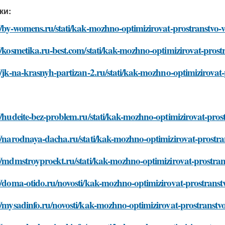
ки:
://by-womens.ru/stati/kak-mozhno-optimizirovat-prostranstv
://kosmetika.ru-best.com/stati/kak-mozhno-optimizirovat-pro
//jk-na-krasnyh-partizan-2.ru/stati/kak-mozhno-optimizirova
://hudeite-bez-problem.ru/stati/kak-mozhno-optimizirovat-pr
://narodnaya-dacha.ru/stati/kak-mozhno-optimizirovat-prost
://mdmstroyproekt.ru/stati/kak-mozhno-optimizirovat-prostr
://doma-otido.ru/novosti/kak-mozhno-optimizirovat-prostran
://mysadinfo.ru/novosti/kak-mozhno-optimizirovat-prostrans