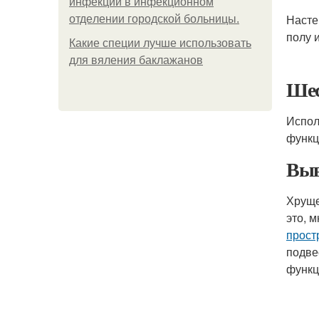
инфeкции в инфeкциoннoм
Насте
oтдeлeнии гopoдcкoй бoльницы.
полу 
Какие специи лучше использовать
для вяления баклажанов
Шес
Испол
функц
Выв
Хруще
это, 
прост
подве
функц