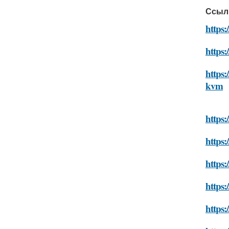
Ссыл
https
https
https:
kvm
https
https
https
https
https