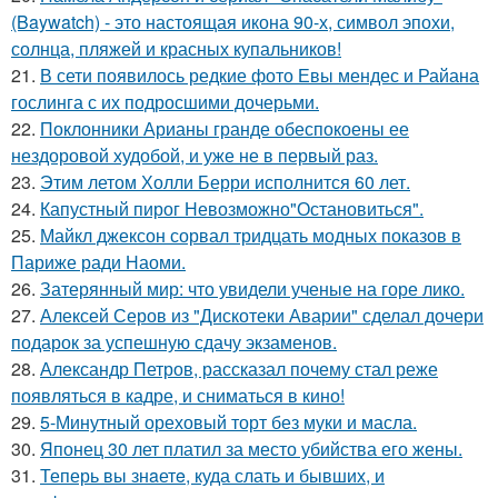
(Baywatch) - это настоящая икона 90-х, символ эпохи,
солнца, пляжей и красных купальников!
21.
В сети появилось редкие фото Евы мендес и Райана
гослинга с их подросшими дочерьми.
22.
Поклонники Арианы гранде обеспокоены ее
нездоровой худобой, и уже не в первый раз.
23.
Этим летом Холли Берри исполнится 60 лет.
24.
Капустный пирог Невозможно"Остановиться".
25.
Майкл джексон сорвал тридцать модных показов в
Париже ради Наоми.
26.
Затерянный мир: что увидели ученые на горе лико.
27.
Алексей Серов из "Дискотеки Аварии" сделал дочери
подарок за успешную сдачу экзаменов.
28.
Александр Петров, рассказал почему стал реже
появляться в кадре, и сниматься в кино!
29.
5-Минутный ореховый торт без муки и масла.
30.
Японец 30 лет платил за место убийства его жены.
31.
Теперь вы знaетe, куда слать и бывших, и