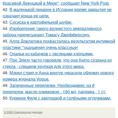
Красивой Девушкой в Мире", сообщает New York Post.
42.
В маленькой пекарне в Испании время закрытия не
означает конца ее цели.
43.
Сосиска в картофельной шубке.
44.
Изобретение такого волнистого декоративного
забора приписывают Томасу Джефферсону.
45.
Алла Довлатова похвасталась результатом интимной
пластики: "ощущения очень классные!
46.
Оладьи из кабачков с овсяными хлопьями.
47.
Про Элизу часто говорили, что она будто создана из
стекла - слишком хрупкая для этого мира.
48.
Мэрил стрип и Анна винтур украсили обложку нового
номера журнала Vogue.
49.
Запеченные перепелки. Необходимио: на 8
перепелок, масло оливковое - 150 мл, паприка - 1 ст.
50.
Куриное Филе с картошкой и солёными огурчиками.
© 2026 Современная девушка