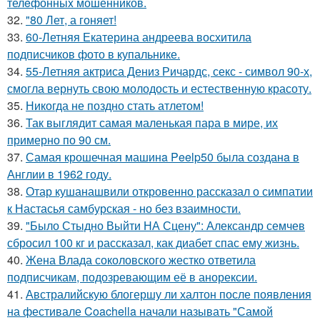
телeфонныx мошенников.
32.
"80 Лет, а гоняет!
33.
60-Летняя Екатерина андреева восхитила
подписчиков фото в купальнике.
34.
55-Летняя актриса Дениз Ричардс, секс - символ 90-х,
смогла вернуть свою молодость и естественную красоту.
35.
Никогда не поздно стать атлетом!
36.
Так выглядит самая маленькая пара в мире, их
примерно по 90 см.
37.
Самая крошечная машинa Peelp50 была созданa в
Англии в 1962 году.
38.
Отар кушанашвили откровенно рассказал о симпатии
к Настасья самбурская - но без взаимности.
39.
"Было Стыдно Выйти НА Сцену": Александр семчев
сбросил 100 кг и рассказал, как диабет спас ему жизнь.
40.
Жена Влада соколовского жестко ответила
подписчикам, подозревающим её в анорексии.
41.
Австралийскую блогершу ли халтон после появления
на фестивале Coachella начали называть "Самой