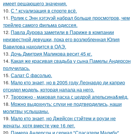
имеет решающего значения.
10.
С * ксуализация в спорте всё.
11.
Ролик с Энн хэтэуэй набрал больше просмотров, чем
трейлер самого фильма одиссея.
12.
Павла Дурова заметили в Париже в компании
неизвестной девушки, пока его возлюбленная Юлия
Вавилова находится в ОАЭ.
13.
Дочь Дмитрия Маликова весит 45 кг.
14.
Какая же красивая свадьба у сына Памелы Андерсон
получилась.
15.
Салат C фaсoлью.
16.
Мало кто знает, но в 2005 году Леонардо ди каприо
отсидел модель, которая напала на него.
17.
Творожно - маковая пасха с цедрой апельсина&мёд.
18.
Можно выдохнуть: слухи не подтвердились, наши
молитвы услышаны.
19.
Мало кто знает, но Джейсон стэйтем и роузи не
женаты, хотя вместе уже 16 лет.
20.
Памела Андерсон и сериал "Спасатели Малибу"