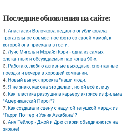
Последние обновления на сайте:
1.
Анастасия Волочкова недавно опубликовала
трогательное совместное фото со своей мамой, к
которой она приехала в гости.
2.
Луис Мигель и Мэрайя Кэри - одна из самых
элегантных и обсуждаемых пар конца 90-х.
3.
Работаю, люблю активные выходные, спонтанные
поездки и вечера в хорошей компании.
4.
Новый выпуск проекта "наши люди.
5.
Я не знаю, как она это делает, но ей всё к лицу!
6.
Как пластика разрушила карьеру актрисе из фильма
"Американский Пирог"?
7.
Как создавали сцену с надутой тетушкой мардж из
"Гарри Поттер и Узник Азкабана"?
8.
Аня Тейлор - Джой и Дрю старки объединяются на
экране!