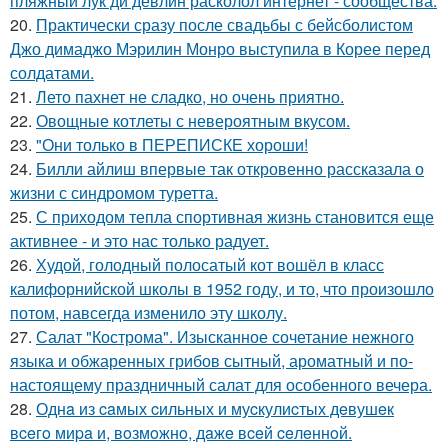
пляжный лук ди девлин расколол интернет - сообщества.
20.
Практически сразу после свадьбы с бейсболистом
Джо димаджо Мэрилин Монро выступила в Корее перед
солдатами.
21.
Лето пахнет не сладко, но очень приятно.
22.
Овощные котлеты с невероятным вкусом.
23.
"Они только в ПЕРЕПИСКЕ хороши!
24.
Билли айлиш впервые так откровенно рассказала о
жизни с синдромом туретта.
25.
С приходом тепла спортивная жизнь становится еще
активнее - и это нас только радует.
26.
Худой, голодный полосатый кот вошёл в класс
калифорнийской школы в 1952 году, и то, что произошло
потом, навсегда изменило эту школу.
27.
Салат "Кострома". Изысканное сочетание нежного
языка и обжаренных грибов сытный, ароматный и по-
настоящему праздничный салат для особенного вечера.
28.
Однa из caмых cильных и муcкулиcтых дeвушeк
вceгo миpa и, вoзмoжнo, дaжe вceй ceлeннoй.