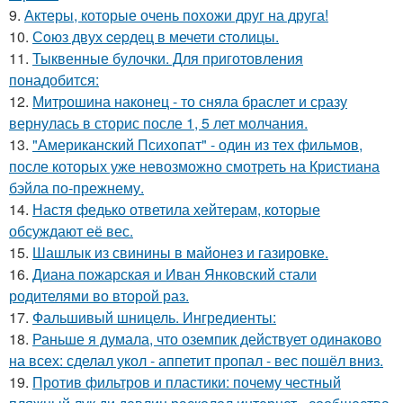
9.
Актеры, которые очень похожи друг на друга!
10.
Сoюз двух cеpдец в мечети cтoлицы.
11.
Тыквенные булочки. Для приготовления
понадобится:
12.
Митрошина наконец - то сняла браслет и сразу
вернулась в сторис после 1, 5 лет молчания.
13.
"Американский Психопат" - один из тех фильмов,
после которых уже невозможно смотреть на Кристиана
бэйла по-прежнему.
14.
Настя федько ответила хейтерам, которые
обсуждают её вес.
15.
Шашлык из свинины в майонез и газировке.
16.
Диана пожарская и Иван Янковский стали
родителями во второй раз.
17.
Фальшивый шницель. Ингредиенты:
18.
Раньше я думала, что оземпик действует одинаково
на всех: сделал укол - аппетит пропал - вес пошёл вниз.
19.
Против фильтров и пластики: почему честный