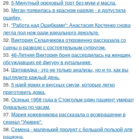
29.
5-Минутный ореховый торт без муки и масла.
30.
Меган появилась в красном наряде - и допустила
ошибку.
31.
"Работа над Ошибками": Анастасия Костенко снова
легла под нож ради идеального декольте.
32.
Виктория Складчикова откровенно рассказала со
сцены о разводе с состоятельным супругом.
33.
46-Летняя Виктория боня рассердилась на женщин,
обсуждавших её фигуру в купальнике.
34.
Щитовидка - это не только анализы, но и то, как вы
выглядите каждый день.
35.
5 идей ярких и вкусных смузи, которые легко
приготовить дома.
36.
Осенью 1958 года в Стокгольм один пациент умирал
буквально по часам.
37.
Мария кожевникова рассказала о возвращении в
сериал "Универ".
38.
Семена - маленький продукт с большой пользой для
рациона.