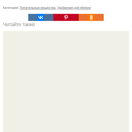
Категории:
Питательные вещества
,
Удобрения для яблони
Читайте также
Можно ли использовать пену для ванны на лицо