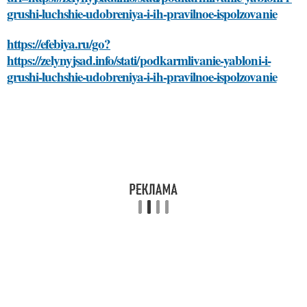
grushi-luchshie-udobreniya-i-ih-pravilnoe-ispolzovanie
https://efebiya.ru/go?
https://zelynyjsad.info/stati/podkarmlivanie-yabloni-i-
grushi-luchshie-udobreniya-i-ih-pravilnoe-ispolzovanie