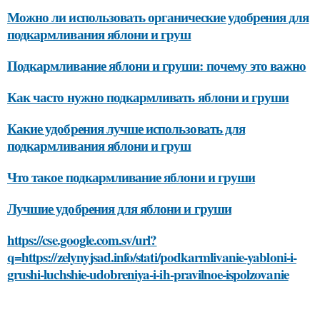
Можно ли использовать органические удобрения для
подкармливания яблони и груш
Подкармливание яблони и груши: почему это важно
Как часто нужно подкармливать яблони и груши
Какие удобрения лучше использовать для
подкармливания яблони и груш
Что такое подкармливание яблони и груши
Лучшие удобрения для яблони и груши
https://cse.google.com.sv/url?
q=https://zelynyjsad.info/stati/podkarmlivanie-yabloni-i-
grushi-luchshie-udobreniya-i-ih-pravilnoe-ispolzovanie