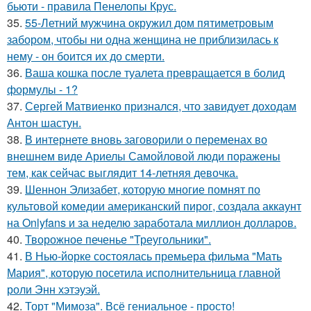
бьюти - правила Пенелопы Крус.
35.
55-Летний мужчина окружил дом пятиметровым
забором, чтобы ни одна женщина не приблизилась к
нему - он боится их до смерти.
36.
Ваша кошка после туалета превращается в болид
формулы - 1?
37.
Сергей Матвиенко признался, что завидует доходам
Антон шастун.
38.
В интернете вновь заговорили о переменах во
внешнем виде Ариелы Самойловой люди поражены
тем, как сейчас выглядит 14-летняя девочка.
39.
Шеннон Элизабет, которую многие помнят по
культовой комедии американский пирог, создала аккаунт
на Onlyfans и за неделю заработала миллион долларов.
40.
Творожное печенье "Треугольники".
41.
В Нью-йорке состоялась премьера фильма "Мать
Мария", которую посетила исполнительница главной
роли Энн хэтэуэй.
42.
Торт "Мимоза". Всё гениальное - просто!