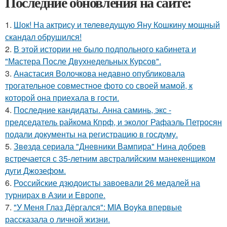
Последние обновления на сайте:
1.
Шок! На актрису и телеведущую Яну Кошкину мощный
скандал обрушился!
2.
В этой истории не было подпольного кабинета и
"Мастера После Двухнедельных Курсов".
3.
Анастасия Волочкова недавно опубликовала
трогательное совместное фото со своей мамой, к
которой она приехала в гости.
4.
Последние кандидаты. Анна саминь, экс -
председатель райкома Кпрф, и эколог Рафаэль Петросян
подали документы на регистрацию в госдуму.
5.
Звeздa сериала "Дневники Вампира" Нина добрев
встречается с 35-летним австралийским манекенщиком
дуги Джозефом.
6.
Российские дзюдоисты завоевали 26 медалей на
турнирах в Азии и Европе.
7.
"У Меня Глаз Дёргался": MIA Boyka впервые
рассказала о личной жизни.