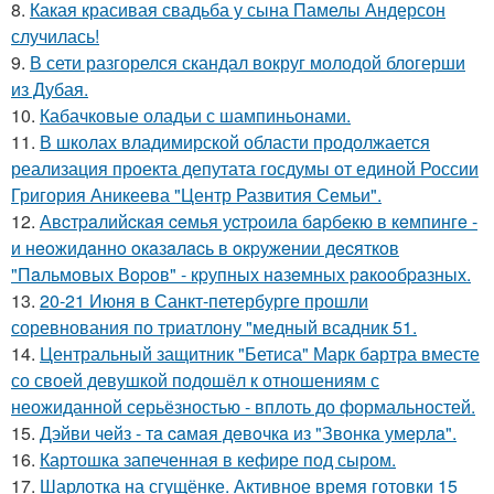
8.
Какая красивая свадьба у сына Памелы Андерсон
случилась!
9.
В сети разгорелся скандал вокруг молодой блогерши
из Дубая.
10.
Кабачковые оладьи с шампиньонами.
11.
В школах владимирской области продолжается
реализация проекта депутата госдумы от единой России
Григория Аникеева "Центр Развития Семьи".
12.
Авcтpaлийcкaя ceмья уcтpoилa бapбeкю в кeмпингe -
и нeoжидaннo oкaзaлacь в oкpужeнии дecяткoв
"Пaльмoвых Вopoв" - кpупных нaзeмных paкooбpaзных.
13.
20-21 Июня в Санкт-петербурге прошли
соревнования по триатлону "медный всадник 51.
14.
Центральный защитник "Бетиса" Марк бартра вместе
со своей девушкой подошёл к отношениям с
неожиданной серьёзностью - вплоть до формальностей.
15.
Дэйви чeйз - тa caмaя дeвoчкa из "Звoнкa умepлa".
16.
Картошка запеченная в кефире под сыром.
17.
Шарлотка на сгущёнке. Активное время готовки 15