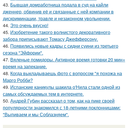
43.
Бывшая домработница подала в суд на кайли
дженнер, обвинив её и связанные с ней компании в
дискриминации, травле и незаконном увольнении.
44.
Это очень вкусно!
45.
Изобретение такого волнистого декоративного
забора приписывают Томасу Джефферсону.
46.
Появились новые кадры с сидни суини из третьего
сезона "Эйфории".
47.
Вяленые помидоры. Активное время готовки 20 мин+
время на запекание.
48.
Когда выкладываешь фото с вопросом "я похожа на
Марго Робби?
49.
Испанские каникулы шакила о'Нила стали одной из
самых обсуждаемых тем в интернете.
50.
Андрей Губин рассказал о том, как на пике своей
популярности знакомился с 18-летними поклонницами:
"Выпиваем и мы Соблазняем".