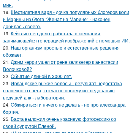
мин.
18.
Шестилетняя варя - дочка популярных блогеров коли
и Марины из блога "Женат на Марине" - наконец
добилась своего.
19.
Кейтлин нер долго работала в компании,
занимающейся генерацией изображений с помощью ИИ.
20.
Наш организм простые и естественные решения
обожает.
21.
Джим керри ушел от рене зеллвегер к анастасии
Волочковой?
22.
Объятие длиной в 3000 лет.
23.
Ирландские рыжие волосы - результат недостатка
солнечного света, согласно новому исследованию
ведущей днк - лаборатории.
24.
Обжираться и ничего не делать - не про александра
бортич.
25.
Баста выложил очень красивую фотосессию со
своей супругой Еленой.