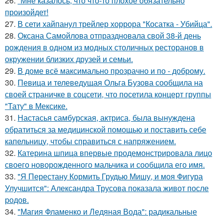
26.
"Мне казалось, что что-то плохое обязательно
произойдет!
27.
В сети хайпанул трейлер хоррора "Косатка - Убийца".
28.
Оксана Самойлова отпраздновала свой 38-й день
рождения в одном из модных столичных ресторанов в
окружении близких друзей и семьи.
29.
В доме всё максимально прозрачно и по - доброму.
30.
Певица и телеведущая Ольга Бузова сообщила на
своей страничке в соцсети, что посетила концерт группы
"Тату" в Мексике.
31.
Настасья самбурская, актриса, была вынуждена
обратиться за медицинской помощью и поставить себе
капельницу, чтобы справиться с напряжением.
32.
Катерина шпица впервые продемонстрировала лицо
своего новорожденного мальчика и сообщила его имя.
33.
"Я Перестану Кормить Грудью Мишу, и моя Фигура
Улучшится": Александра Трусова показала живот после
родов.
34.
"Магия Фламенко и Ледяная Вода": радикальные