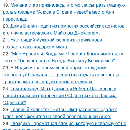
19.
Милана стар призналась, что могла сыграть главную
роль в фильме "Алиса в Стране Чудес" вместо Ани
пересильд.
20.
Дима Билан - один из немногих российских артистов,
кто лично встречался с Майклом Джексоном.
21.
Настоящий мужской сюрприз: стриженова
похвасталась подарком мужа.
22.
"Мне Нравится, Когда мне Говорят Комплименты, но
это не Означает, что я Всегда Выгляжу Безупречно".
23.
В Индии из-за аномальной жары сотрудники
энергослужб начали экстренно охлаждать перегретые
трансформаторы водой прямо на улицах.
24.
Том холланд, Мэтт Дэймон и Роберт Паттинсон в
новой стильной фотосессии GQ для выхода фильма
"Одиссея"!
25.
Главный холостяк "Битвы Экстрасенсов" сдался:
Олег шепс женится на своей возлюбленной Анне.
26.
Гвоздика - ароматная специя, которую используют не