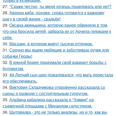
только в кулинарии.
27.
"Скажи честно, ты меня хочешь поцеловать или нет?
28.
Аврора киба, похоже, снова готовится к важному
шагу в своей жизни - свадьбе!
29.
Оксана акиньшина, которую ранее обвиняли в том,
что она бросила детей, забрала их от Арчила геловани к
себе.
30.
Магазин, в котором живут тысячи оттенков.
31.
Срочно мы ищем любящие и заботливые ручки для
собачки Герды!
32.
В южной Корее придумали свой вариант борьбы с
буллингом.
33.
49-Летний сын шер пожаловался, что мать перестала
его обеспечивать.
34.
Виктория Складчикова откровенно рассказала со
сцены о разводе с состоятельным супругом.
35.
Альбина кабалина рассказала о "Химии" на
съемочной площадке с Михаилом галустяном.
36.
Щитовидка - это не только анализы, но и то, как вы