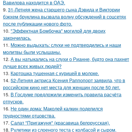
Вавилова находится в ОАЭ.
9.
31-Летняя жена старшего сына Дэвида и Виктории
бэкхем бруклина вызвала волну обсуждений в соцсетях
после публикации нового фото.
10.
"Эффектная Бомбочка" могилой для двоих
закончилась.
11.
Можно выдыхать: слухи не подтвердились и наши
молитвы были услышаны.
12.
А вы натыкались на слухи о Рианне, будто она пахнет
лучше всех живых людей?
13.
Картошка тушенная с курицей в молоке.
14.
52-Летняя актриса Ксения Раппопорт заявила, что в
российском кино нет места для женщин после 50 лет.
15.
В Госдуме пpeдложили изменить пpaвила расчёта
отпусков.
16.
Не один дома: Маколей калкин поделился
трудностями отцовства.
17.
Салат "Пригажуня" (красавица белорусская).
18.
Рулетики из слоеного теста с колбасой и сыром.