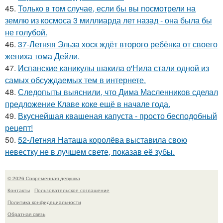
45.
Только в том случае, если бы вы посмотрели на
землю из космоса 3 миллиарда лет назад - она была бы
не голубой.
46.
37-Летняя Эльза хоск ждёт второго ребёнка от своего
жениха тома Дейли.
47.
Испанские каникулы шакила о'Нила стали одной из
самых обсуждаемых тем в интернете.
48.
Следопыты выяснили, что Дима Масленников сделал
предложение Клаве коке ещё в начале года.
49.
Вкуснейшая квашеная капуста - просто бесподобный
рецепт!
50.
52-Летняя Наташа королёва выставила свою
невестку не в лучшем свете, показав её зубы.
© 2026 Современная девушка
Контакты
Пользовательское соглашение
Политика конфидециальности
Обратная связь