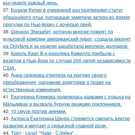
выглядите каждый день.
37.
Брэдли Купер в очередной раз подтвердил статус
образцового отца: папарацци заметили актера во время
прогулки по Нью-йорку с дочерью леей.
38.
Шеннон Элизабет, которую многие помнят по
культовой комедии американский пирог, создала аккаунт
на Onlyfans и за неделю заработала миллион долларов.
39.
Король Карл III и королева Камилла прибыли с
визитом в Нью-йорк по случаю 250-летия независимости
США.
40.
Анна седокова ответила на критику своего
преображения, напомнив аудитории о праве на
естественные изменения.
41.
Екатерина Климова поделилась кадрами с отдыха на
Мальдивах и вызвала бурную реакцию поклонников.
42.
10 смузи против анемии.
43.
Актриса Екатерина Шкуро стремится сменить вектор
развития и мечтает о серьезной главной роли.
44.
Торт - салат "Чудо - Слойка".