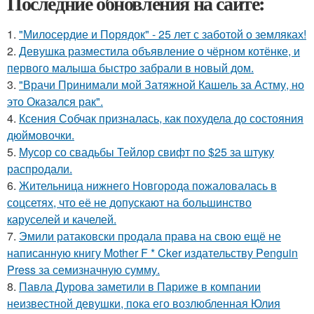
Последние обновления на сайте:
1.
"Милосердие и Порядок" - 25 лет с заботой о земляках!
2.
Девушка разместила объявление о чёрном котёнке, и
первого малыша быстро забрали в новый дом.
3.
"Врачи Принимали мой Затяжной Кашель за Астму, но
это Оказался рак".
4.
Ксения Собчак призналась, как похудела до состояния
дюймовочки.
5.
Мусор со свадьбы Тейлор свифт по $25 за штуку
распродали.
6.
Жительница нижнего Новгорода пожаловалась в
соцсетях, что её не допускают на большинство
каруселей и качелей.
7.
Эмили ратаковски продала права на свою ещё не
написанную книгу Mother F * Cker издательству Penguin
Press за семизначную сумму.
8.
Павла Дурова заметили в Париже в компании
неизвестной девушки, пока его возлюбленная Юлия