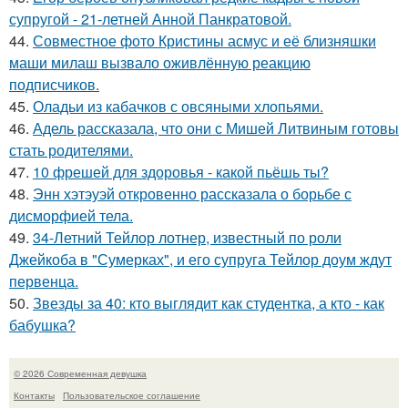
супругой - 21-летней Анной Панкратовой.
44.
Совместное фото Кристины асмус и её близняшки
маши милаш вызвало оживлённую реакцию
подписчиков.
45.
Оладьи из кабачков с овсяными хлопьями.
46.
Адель рассказала, что они с Мишей Литвиным готовы
стать родителями.
47.
10 фрешей для здоровья - какой пьёшь ты?
48.
Энн хэтэуэй откровенно рассказала о борьбе с
дисморфией тела.
49.
34-Летний Тейлор лотнер, известный по роли
Джейкоба в "Сумерках", и его супруга Тейлор доум ждут
первенца.
50.
Звезды за 40: кто выглядит как студентка, а кто - как
бабушка?
© 2026 Современная девушка
Контакты
Пользовательское соглашение