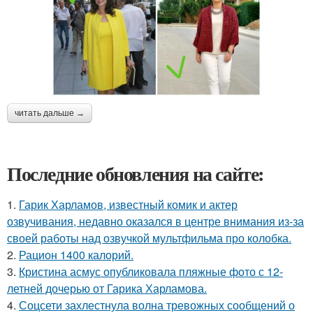
читать дальше →
Последние обновления на сайте:
1.
Гарик Харламов, известный комик и актер
озвучивания, недавно оказался в центре внимания из-за
своей работы над озвучкой мультфильма про колобка.
2.
Рацион 1400 калорий.
3.
Кристина асмус опубликовала пляжные фото с 12-
летней дочерью от Гарика Харламова.
4.
Соцсети захлестнула волна тревожных сообщений о