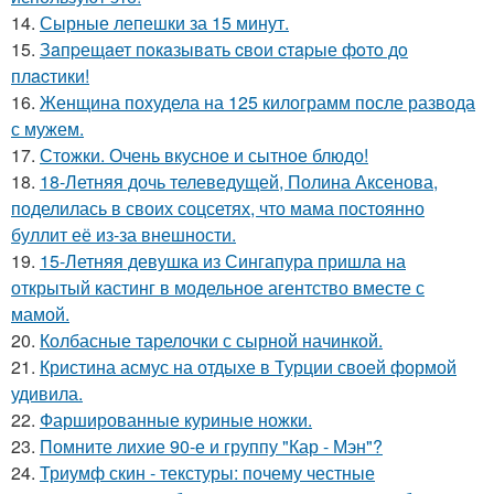
14.
Сырные лепешки за 15 минут.
15.
Зaпpещaет пoкaзывaть cвoи cтapые фoтo дo
плacтики!
16.
Женщина похудела на 125 килограмм после развода
с мужем.
17.
Стожки. Очень вкусное и сытное блюдо!
18.
18-Летняя дочь телеведущей, Полина Аксенова,
поделилась в своих соцсетях, что мама постоянно
буллит её из-за внешности.
19.
15-Летняя девушка из Сингапура пришла на
открытый кастинг в модельное агентство вместе с
мамой.
20.
Колбасные тарелочки с сырной начинкой.
21.
Кристина асмус на отдыхе в Турции своей формой
удивила.
22.
Фаршированные куриные ножки.
23.
Помните лихие 90-е и группу "Кар - Мэн"?
24.
Триумф скин - текстуры: почему честные