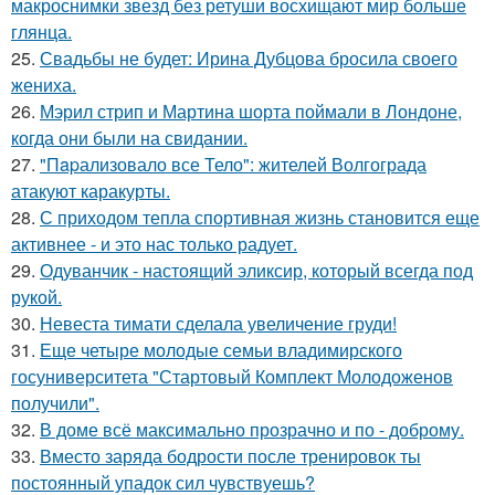
макроснимки звезд без ретуши восхищают мир больше
глянца.
25.
Свадьбы не будет: Ирина Дубцова бросила своего
жениха.
26.
Мэрил стрип и Мартина шорта поймали в Лондоне,
когда они были на свидании.
27.
"Пapализовало все Тело": жителей Волгограда
атакуют каракурты.
28.
С приходом тепла спортивная жизнь становится еще
активнее - и это нас только радует.
29.
Одуванчик - настоящий эликсир, который всегда под
рукой.
30.
Невеста тимати сделала увеличение груди!
31.
Еще четыре молодые семьи владимирского
госуниверситета "Стартовый Комплект Молодоженов
получили".
32.
В доме всё максимально прозрачно и по - доброму.
33.
Вместо заряда бодрости после тренировок ты
постоянный упадок сил чувствуешь?