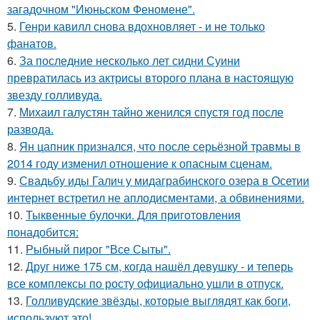
загадочном "Июньском Феномене".
5.
Генри кавилл снова вдохновляет - и не только
фанатов.
6.
За последние несколько лет сидни Суини
превратилась из актрисы второго плана в настоящую
звезду голливуда.
7.
Михаил галустян тайно женился спустя год после
развода.
8.
Ян цапник признался, что после серьёзной травмы в
2014 году изменил отношение к опасным сценам.
9.
Свадьбу иды Галич у мидаграбинского озера в Осетии
интернет встретил не аплодисментами, а обвинениями.
10.
Тыквенные булочки. Для приготовления
понадобится:
11.
Рыбный пирог "Все Сыты".
12.
Друг ниже 175 см, когда нашёл девушку - и теперь
все комплексы по росту официально ушли в отпуск.
13.
Голливудские звёзды, которые выглядят как боги,
используют это!