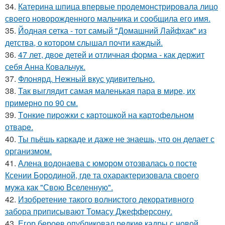
34.
Катерина шпица впервые продемонстрировала лицо
своего новорожденного мальчика и сообщила его имя.
35.
Йодная сетка - тот самый "Домашний Лайфхак" из
детства, о котором слышал почти каждый.
36.
47 лет, двое детей и отличная форма - как держит
себя Анна Ковальчук.
37.
Флонярд. Нежный вкус удивительно.
38.
Так выглядит самая маленькая пара в мире, их
примерно по 90 см.
39.
Tонкие пиpoжки с кaртoшкoй на картoфeльном
отваpe.
40.
Ты пьёшь каркаде и даже не знаешь, что он делает с
организмом.
41.
Алена водонаева с юмором отозвалась о посте
Ксении Бородиной, где та охарактеризовала своего
мужа как "Свою Вселенную".
42.
Изобретение такого волнистого декоративного
забора приписывают Томасу Джефферсону.
43.
Егор бероев опубликовал редкие кадры с новой