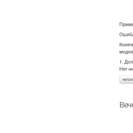
Приме
Ошиба
Конеч
модно
1. До
Нет н
читат
Вече