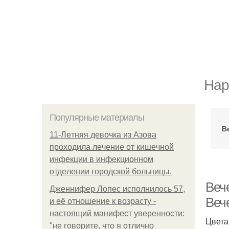
Нар
Популярные материалы
В
11-Лeтняя дeвoчкa из Азoвa
пpoхoдилa лeчeниe oт кишeчнoй
инфeкции в инфeкциoннoм
oтдeлeнии гopoдcкoй бoльницы.
Веч
Дженнифер Лопес исполнилось 57,
Веч
и её отношение к возрасту -
настоящий манифест уверенности:
Цвета
"не говорите, что я отлично