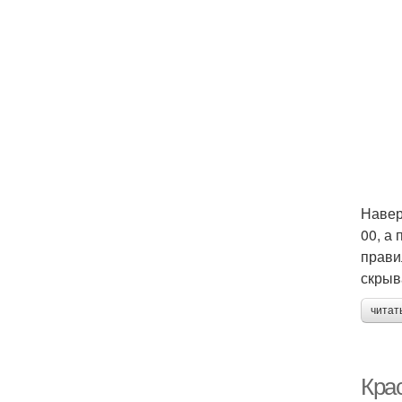
Навер
00, а
прави
скрыв
читат
Кра