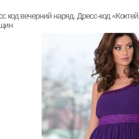
сс код вечерний наряд. Дресс-код «Кокте
щин