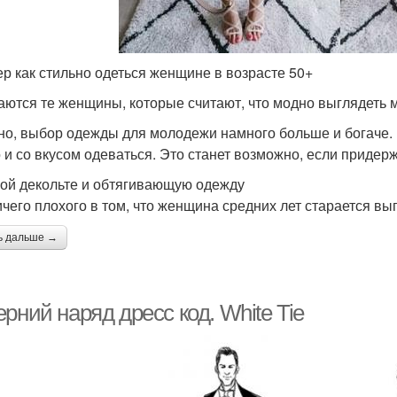
р как стильно одеться женщине в возрасте 50+
ются те женщины, которые считают, что модно выглядеть м
но, выбор одежды для молодежи намного больше и богаче. Но
 и со вкусом одеваться. Это станет возможно, если приде
лой декольте и обтягивающую одежду
ичего плохого в том, что женщина средних лет старается вы
ь дальше →
рний наряд дресс код. White Tie