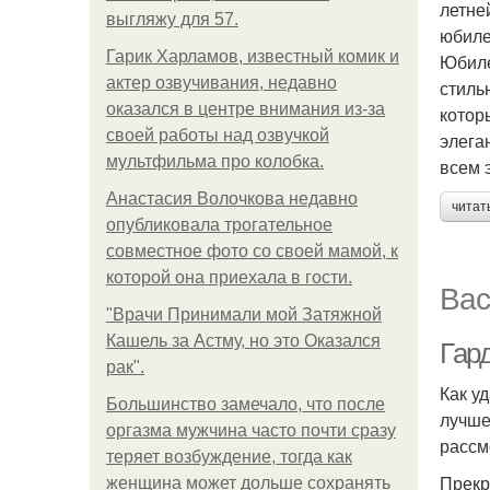
летне
выгляжу для 57.
юбиле
Гарик Харламов, известный комик и
Юбиле
актер озвучивания, недавно
стиль
оказался в центре внимания из-за
котор
своей работы над озвучкой
элега
мультфильма про колобка.
всем 
Анастасия Волочкова недавно
читат
опубликовала трогательное
совместное фото со своей мамой, к
которой она приехала в гости.
Вас
"Врачи Принимали мой Затяжной
Кашель за Астму, но это Оказался
Гар
рак".
Как у
Большинство замечало, что после
лучше
оргазма мужчина часто почти сразу
рассм
теряет возбуждение, тогда как
Прекр
женщина может дольше сохранять