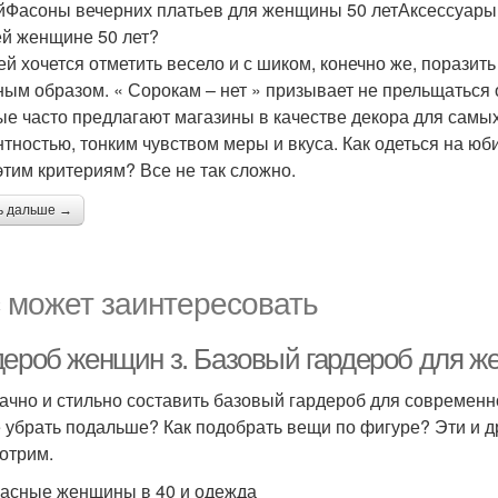
йФасоны вечерних платьев для женщины 50 летАксессуары д
й женщине 50 лет?
й хочется отметить весело и с шиком, конечно же, поразить 
ным образом. « Сорокам – нет » призывает не прельщаться
ые часто предлагают магазины в качестве декора для самы
нтностью, тонким чувством меры и вкуса. Как одеться на юб
этим критериям? Все не так сложно.
ь дальше →
 может заинтересовать
дероб женщин з. Базовый гардероб для ж
дачно и стильно составить базовый гардероб для современн
 убрать подальше? Как подобрать вещи по фигуре? Эти и д
отрим.
асные женщины в 40 и одежда