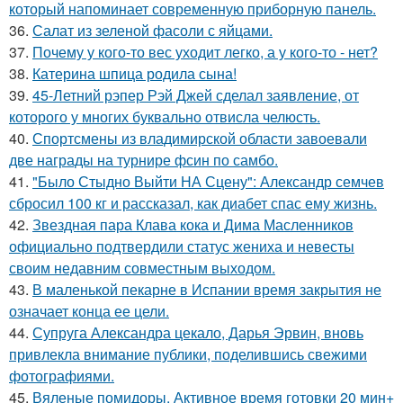
который напоминает современную приборную панель.
36.
Салат из зеленой фасоли с яйцами.
37.
Почему у кого-то вес уходит легко, а у кого-то - нет?
38.
Катерина шпица родила сына!
39.
45-Летний рэпер Рэй Джей сделал заявление, от
которого у многих буквально отвисла челюсть.
40.
Спортсмены из владимирской области завоевали
две награды на турнире фсин по самбо.
41.
"Было Стыдно Выйти НА Сцену": Александр семчев
сбросил 100 кг и рассказал, как диабет спас ему жизнь.
42.
Звездная пара Клава кока и Дима Масленников
официально подтвердили статус жениха и невесты
своим недавним совместным выходом.
43.
В маленькой пекарне в Испании время закрытия не
означает конца ее цели.
44.
Супруга Александра цекало, Дарья Эрвин, вновь
привлекла внимание публики, поделившись свежими
фотографиями.
45.
Вяленые помидоры. Активное время готовки 20 мин+