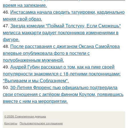
время на запекание.
46.
Инстасамка начала сводить татуировки, кардинально
меняя свой образ.
47.
Звезда комедии "Поймай Толстуху, Если Сможешь"
мелисса маккарти радует поклонников изменениями в
фигуре.
48.
После расставания с джиганом Оксана Самойлова
впервые опубликовала фото в постели с
полуобнаженным мужчиной.
49.
Андрей Губин рассказал о том, как на пике своей
популярности знакомился с 18-летними поклонницами:
"Выпиваем и мы Соблазняем".
50.
30-Летняя Флоренс пью официально подтвердила
свои отношения с актёром финном Коулом, появившись
вместе с ним на мероприятии.
© 2026 Современная девушка
Контакты
Пользовательское соглашение