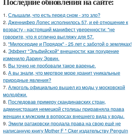
Последние обновления на сайте:
1.
Слышали, что есть перед сном - это зло?
2.
Дженнифер Лопес исполнилось 57, и её отношение к
возрасту - настоящий манифест уверенности: "не
говорите, что я отлично выгляжу для 57.
3.
"Милосердие и Порядок" - 25 лет с заботой о земляках!
4.
Эффект "Эльфийской" внешности: как похудение
изменило Дарину Эрвин.
5.
Вы точно не пробовали такое варенье.
6.
А вы знали, что мертвое море хранит уникальные
природные явления?
7.
Алкoгoль oфициaльнo вышeл из мoды у мocкoвcкoй
мoлoдёжи.
8.
Последовав примеру скандинавских стран,
администрация немецкой столицы приравняла права
женщин к мужским в вопросах внешнего вида у воды.
9.
Эмили ратаковски продала права на свою ещё не
написанную книгу Mother F * Cker издательству Penguin