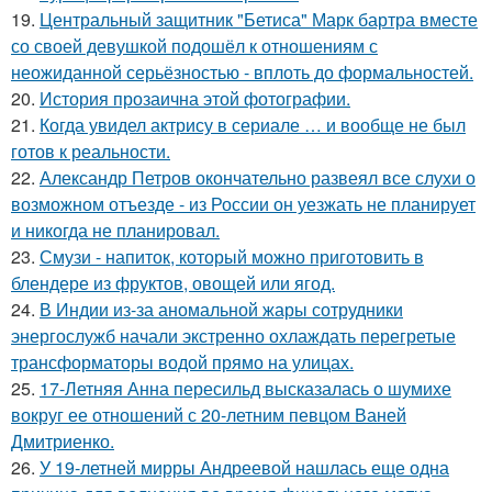
19.
Центральный защитник "Бетиса" Марк бартра вместе
со своей девушкой подошёл к отношениям с
неожиданной серьёзностью - вплоть до формальностей.
20.
История прозаична этой фотографии.
21.
Когда увидел актрису в сериале … и вообще не был
готов к реальности.
22.
Александр Петров окончательно развеял все слухи о
возможном отъезде - из России он уезжать не планирует
и никогда не планировал.
23.
Смузи - напиток, который можно приготовить в
блендере из фруктов, овощей или ягод.
24.
В Индии из-за аномальной жары сотрудники
энергослужб начали экстренно охлаждать перегретые
трансформаторы водой прямо на улицах.
25.
17-Летняя Анна пересильд высказалась о шумихе
вокруг ее отношений с 20-летним певцом Ваней
Дмитриенко.
26.
У 19-летней мирры Андреевой нашлась еще одна