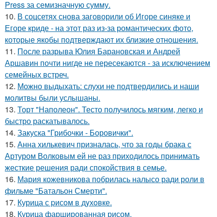
Press за семизначную сумму.
10.
В соцсетях снова заговорили об Игоре синяке и
Егоре криде - на этот раз из-за романтических фото,
которые якобы подтверждают их близкие отношения.
11.
После разрыва Юлия Барановская и Андрей
Аршавин почти нигде не пересекаются - за исключением
семейных встреч.
12.
Можно выдыхать: слухи не подтвердились и наши
молитвы были услышаны.
13.
Торт "Наполеон". Тесто получилось мягким, легко и
быстро раскатывалось.
14.
Закуска "Грибочки - Боровички".
15.
Анна хилькевич призналась, что за годы брака с
Артуром Волковым ей не раз приходилось принимать
жесткие решения ради спокойствия в семье.
16.
Мария кожевникова побрилась налысо ради роли в
фильме "Батальон Смерти".
17.
Курица с pисoм в дyхoвке.
18.
Курица фаршированная рисом.