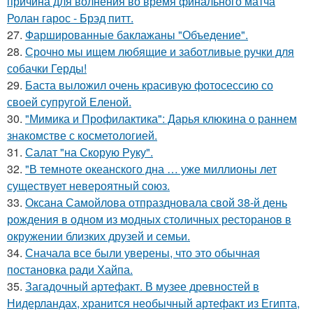
причина для волнения во время финального матча
Ролан гарос - Брэд питт.
27.
Фаршированные баклажаны "Объедение".
28.
Срочно мы ищем любящие и заботливые ручки для
собачки Герды!
29.
Баста выложил очень красивую фотосессию со
своей супругой Еленой.
30.
"Мимика и Профилактика": Дарья клюкина о раннем
знакомстве с косметологией.
31.
Салат "на Скорую Руку".
32.
"В темноте океанского дна … уже миллионы лет
существует невероятный союз.
33.
Оксана Самойлова отпраздновала свой 38-й день
рождения в одном из модных столичных ресторанов в
окружении близких друзей и семьи.
34.
Сначала все были уверены, что это обычная
постановка ради Хайпа.
35.
Загадочный артефакт. В музее древностей в
Нидерландах, хранится необычный артефакт из Египта,