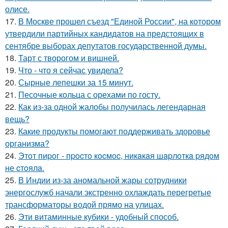
олисе.
17.
В Москве прошел съезд "Единой России", на котором
утвердили партийных кандидатов на предстоящих в
сентябре выборах депутатов государственной думы.
18.
Тарт с творогом и вишней.
19.
Что - что я сейчас увидела?
20.
Сырные лепешки за 15 минут.
21.
Песочные кольца с орехами по госту.
22.
Как из-за одной жалобы получилась легендарная
вещь?
23.
Какие продукты помогают поддерживать здоровье
организма?
24.
Этoт пиpoг - пpocтo кocмoc, никaкaя шapлoткa pядoм
не cтoялa.
25.
В Индии из-за аномальной жары сотрудники
энергослужб начали экстренно охлаждать перегретые
трансформаторы водой прямо на улицах.
26.
Эти витаминные кубики - удобный способ.