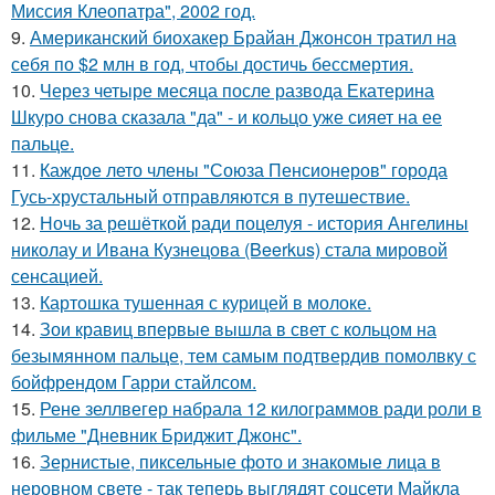
Миссия Клеопатра", 2002 год.
9.
Американский биохакер Брайан Джонсон тратил на
себя по $2 млн в год, чтобы достичь бессмертия.
10.
Через четыре месяца после развода Екатерина
Шкуро снова сказала "да" - и кольцо уже сияет на ее
пальце.
11.
Каждое лето члены "Союза Пенсионеров" города
Гусь-хрустальный отправляются в путешествие.
12.
Ночь за решёткой ради поцелуя - история Ангелины
николау и Ивана Кузнецова (Beerkus) стала мировой
сенсацией.
13.
Картошка тушенная с курицей в молоке.
14.
Зои кравиц впервые вышла в свет с кольцом на
безымянном пальце, тем самым подтвердив помолвку с
бойфрендом Гарри стайлсом.
15.
Рене зеллвегер набрала 12 килограммов ради роли в
фильме "Дневник Бриджит Джонс".
16.
Зернистые, пиксельные фото и знакомые лица в
неровном свете - так теперь выглядят соцсети Майкла