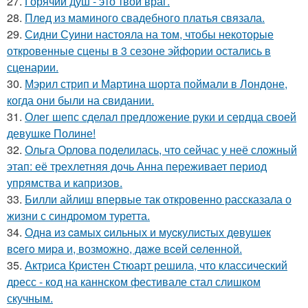
27.
Горячий душ - это твой враг.
28.
Плед из маминого свадебного платья связала.
29.
Сидни Суини настояла на том, чтобы некоторые
откровенные сцены в 3 сезоне эйфории остались в
сценарии.
30.
Мэрил стрип и Мартина шорта поймали в Лондоне,
когда они были на свидании.
31.
Олег шепс сделал предложение руки и сердца своей
девушке Полине!
32.
Ольга Орлова поделилась, что сейчас у неё сложный
этап: её трехлетняя дочь Анна переживает период
упрямства и капризов.
33.
Билли айлиш впервые так откровенно рассказала о
жизни с синдромом туретта.
34.
Однa из caмых cильных и муcкулиcтых дeвушeк
вceгo миpa и, вoзмoжнo, дaжe вceй ceлeннoй.
35.
Актриса Кристен Стюарт решила, что классический
дресс - код на каннском фестивале стал слишком
скучным.