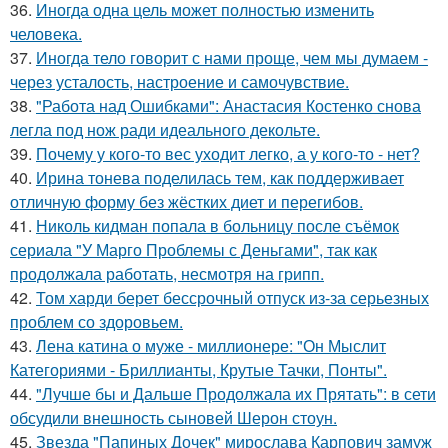
36.
Иногда одна цель может полностью изменить
человека.
37.
Иногда тело говорит с нами проще, чем мы думаем -
через усталость, настроение и самочувствие.
38.
"Работа над Ошибками": Анастасия Костенко снова
легла под нож ради идеального декольте.
39.
Почему у кого-то вес уходит легко, а у кого-то - нет?
40.
Ирина тонева поделилась тем, как поддерживает
отличную форму без жёстких диет и перегибов.
41.
Николь кидман попала в больницу после съёмок
сериала "У Марго Проблемы с Деньгами", так как
продолжала работать, несмотря на грипп.
42.
Том харди берет бессрочный отпуск из-за серьезных
проблем со здоровьем.
43.
Лена катина о муже - миллионере: "Он Мыслит
Категориями - Бриллианты, Крутые Тачки, Понты".
44.
"Лучше бы и Дальше Продолжала их Прятать": в сети
обсудили внешность сыновей Шерон стоун.
45.
Звезда "Папиных Дочек" мирослава Карпович замуж