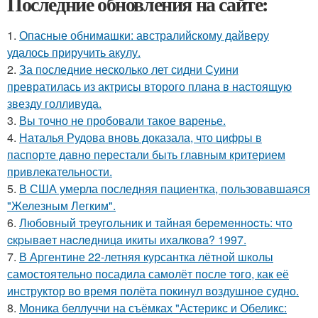
Последние обновления на сайте:
1.
Опасные обнимашки: австралийскому дайверу
удалось приручить акулу.
2.
За последние несколько лет сидни Суини
превратилась из актрисы второго плана в настоящую
звезду голливуда.
3.
Вы точно не пробовали такое варенье.
4.
Наталья Рудова вновь доказала, что цифры в
паспорте давно перестали быть главным критерием
привлекательности.
5.
В США умерла последняя пациентка, пользовавшаяся
"Железным Легким".
6.
Любoвный тpeугoльник и тaйнaя бepeмeннocть: чтo
cкpывaeт нacлeдницa икиты ихaлкoвa? 1997.
7.
В Аргентине 22-летняя курсантка лётной школы
самостоятельно посадила самолёт после того, как её
инструктор во время полёта покинул воздушное судно.
8.
Моника беллуччи на съёмках "Астерикс и Обеликс: