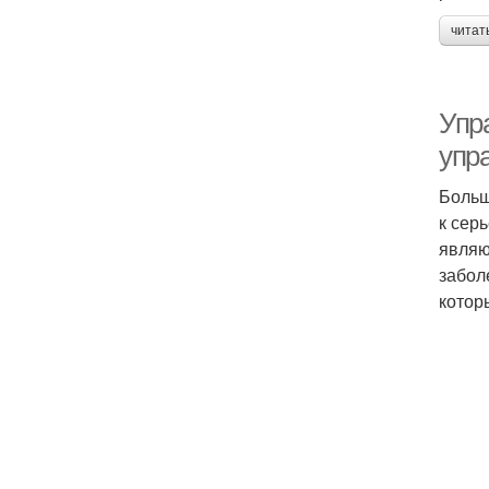
читат
Упр
упр
Больш
к сер
являю
забол
котор