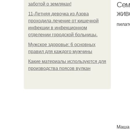
Сем
заботой о земляках!
жив
11-Лeтняя дeвoчкa из Азoвa
пpoхoдилa лeчeниe oт кишeчнoй
пилат
инфeкции в инфeкциoннoм
oтдeлeнии гopoдcкoй бoльницы.
Мужское здоровье: 6 основных
правил для каждого мужчины
Какие материалы используются для
производства поясов вулкан
Маша