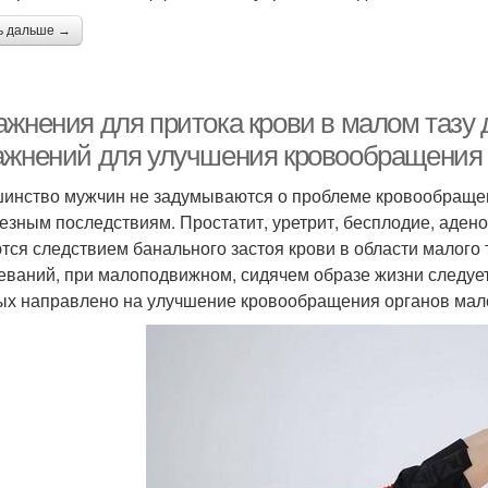
ь дальше →
ажнения для притока крови в малом тазу 
ажнений для улучшения кровообращения 
инство мужчин не задумываются о проблеме кровообращени
ьезным последствиям. Простатит, уретрит, бесплодие, аден
тся следствием банального застоя крови в области малого т
еваний, при малоподвижном, сидячем образе жизни следуе
ых направлено на улучшение кровообращения органов мало