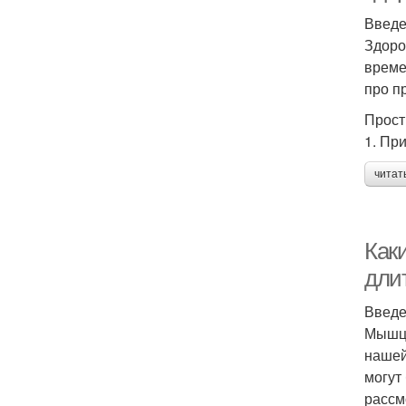
Введ
Здоро
време
про п
Прост
1. Пр
читат
Как
дли
Введ
Мышцы
нашей
могут
рассм