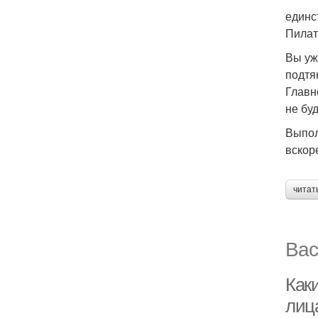
единс
Пилат
Вы уж
подтя
Главн
не буд
Выпол
вскор
читат
Вас
Как
лица