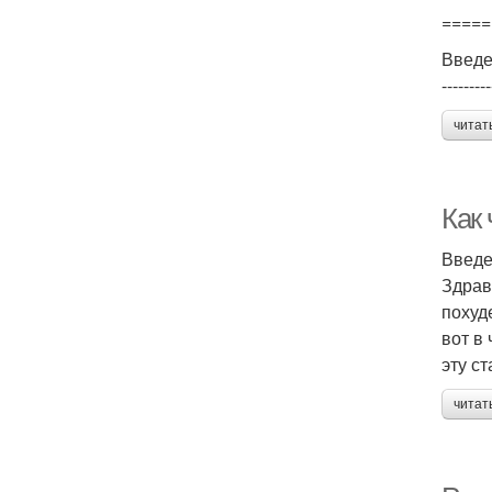
=====
Введ
---------
читат
Как
Введ
Здрав
похуд
вот в
эту с
читат