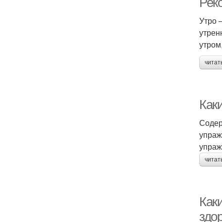
Рек
Утро 
утрен
утром
читат
Как
Содер
упраж
упраж
читат
Как
здо