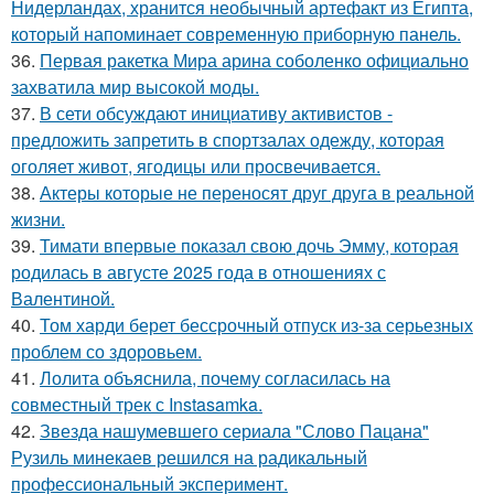
Нидерландах, хранится необычный артефакт из Египта,
который напоминает современную приборную панель.
36.
Первая ракетка Мира арина соболенко официально
захватила мир высокой моды.
37.
В сети обсуждают инициативу активистов -
предложить запретить в спортзалах одежду, которая
оголяет живот, ягодицы или просвечивается.
38.
Актеры которые не переносят друг друга в реальной
жизни.
39.
Тимати впервые показал свою дочь Эмму, которая
родилась в августе 2025 года в отношениях с
Валентиной.
40.
Том харди берет бессрочный отпуск из-за серьезных
проблем со здоровьем.
41.
Лолита объяснила, почему согласилась на
совместный трек с Instasamka.
42.
Звезда нашумевшего сериала "Слово Пацана"
Рузиль минекаев решился на радикальный
профессиональный эксперимент.