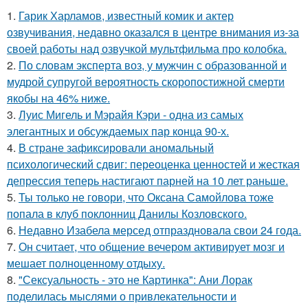
1.
Гарик Харламов, известный комик и актер
озвучивания, недавно оказался в центре внимания из-за
своей работы над озвучкой мультфильма про колобка.
2.
По словам эксперта воз, у мужчин с образованной и
мудрой супругой вероятность скоропостижной смерти
якобы на 46% ниже.
3.
Луис Мигель и Мэрайя Кэри - одна из самых
элегантных и обсуждаемых пар конца 90-х.
4.
В стране зафиксировали аномальный
психологический сдвиг: переоценка ценностей и жесткая
депрессия теперь настигают парней на 10 лет раньше.
5.
Ты только не говори, что Оксана Самойлова тоже
попала в клуб поклонниц Данилы Козловского.
6.
Недавно Изабела мерсед отпраздновала свои 24 года.
7.
Он считает, что общение вечером активирует мозг и
мешает полноценному отдыху.
8.
"Сексуальность - это не Картинка": Ани Лорак
поделилась мыслями о привлекательности и