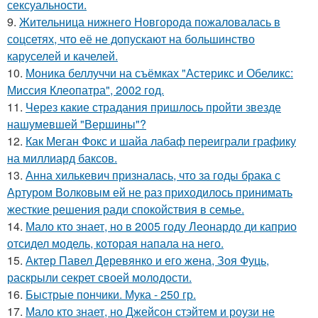
сексуальности.
9.
Жительница нижнего Новгорода пожаловалась в
соцсетях, что её не допускают на большинство
каруселей и качелей.
10.
Моника беллуччи на съёмках "Астерикс и Обеликс:
Миссия Клеопатра", 2002 год.
11.
Через какие страдания пришлось пройти звезде
нашумевшей "Вершины"?
12.
Как Меган Фокс и шайа лабаф переиграли графику
на миллиард баксов.
13.
Анна хилькевич призналась, что за годы брака с
Артуром Волковым ей не раз приходилось принимать
жесткие решения ради спокойствия в семье.
14.
Мало кто знает, но в 2005 году Леонардо ди каприо
отсидел модель, которая напала на него.
15.
Актер Павел Деревянко и его жена, Зоя Фуць,
раскрыли секрет своей молодости.
16.
Быстрые пончики. Мука - 250 гр.
17.
Мало кто знает, но Джейсон стэйтем и роузи не