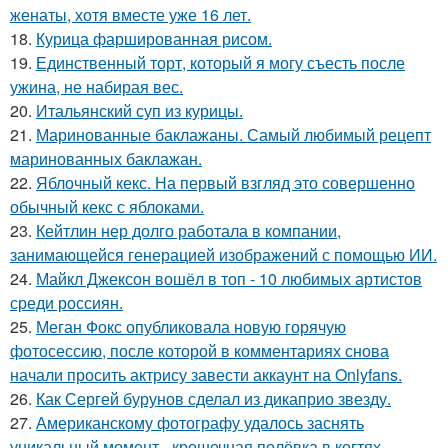
женаты, хотя вместе уже 16 лет.
18.
Курица фаршированная рисом.
19.
Единственный торт, который я могу съесть после
ужина, не набирая вес.
20.
Итальянский суп из курицы.
21.
Маринованные баклажаны. Самый любимый рецепт
маринованных баклажан.
22.
Яблочный кекс. На первый взгляд это совершенно
обычный кекс с яблоками.
23.
Кейтлин нер долго работала в компании,
занимающейся генерацией изображений с помощью ИИ.
24.
Майкл Джексон вошёл в топ - 10 любимых артистов
среди россиян.
25.
Меган Фокс опубликовала новую горячую
фотосессию, после которой в комментариях снова
начали просить актрису завести аккаунт на Onlyfans.
26.
Как Сергей бурунов сделал из дикаприо звезду.
27.
Американскому фотографу удалось заснять
уникальный момент - крошечная полёвка в когтях