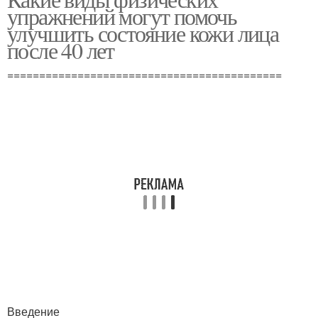
Упражнения при болях
Отличные упражнения
упражнений могут помочь
улучшить состояние кожи лица
после 40 лет
Упражнения для
===========================================
Простые упражнения
шейного отдела
Упражнения на шейный
Упражнения по
отдел
шишонину
Введение