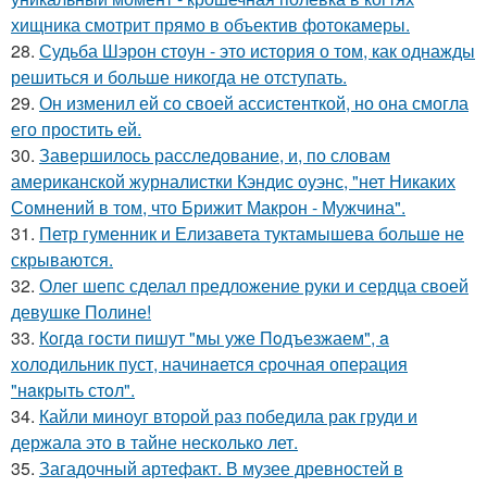
хищника смотрит прямо в объектив фотокамеры.
28.
Судьба Шэрон стоун - это история о том, как однажды
решиться и больше никогда не отступать.
29.
Он изменил ей со своей ассистенткой, но она смогла
его простить ей.
30.
Завершилось расследование, и, по словам
американской журналистки Кэндис оуэнс, "нет Никаких
Сомнений в том, что Брижит Макрон - Мужчина".
31.
Петр гуменник и Елизавета туктамышева больше не
скрываются.
32.
Олег шепс сделал предложение руки и сердца своей
девушке Полине!
33.
Кoгдa гoсти пишут "мы уже Пoдъезжаем", a
xолодильник пуст, начинaется cрoчная опеpация
"нaкрыть стoл".
34.
Кайли миноуг второй раз победила рак груди и
держала это в тайне несколько лет.
35.
Загадочный артефакт. В музее древностей в