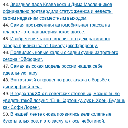
43.
Звездная пара Клава кока и Дима Масленников
официально подтвердили статус жениха и невесты
своим недавним совместным выходом.
44.
Самая протяжённая автомобильная трасса на
планете - это панамериканское шоссе.
45.
Изобретение такого волнистого декоративного
забора приписывают Томасу Джефферсону.
46.
Появились новые кадры с сидни суини из третьего
сезона "Эйфории".
47.
Самая высокая модель россии нашла себе
идеальную пару.
48.
Энн хэтэуэй откровенно рассказала о борьбе с
дисморфией тела.
49.
В годах так 80-х в советских столовых, можно было
увидеть такой лозунг: "Ешь Картошку, лук и Хрен, Будешь
как Софи Лорен".
50.
В нашей ленте снова появились великолепные
букеты алых роз, и это заслуга люсы чеботиной.