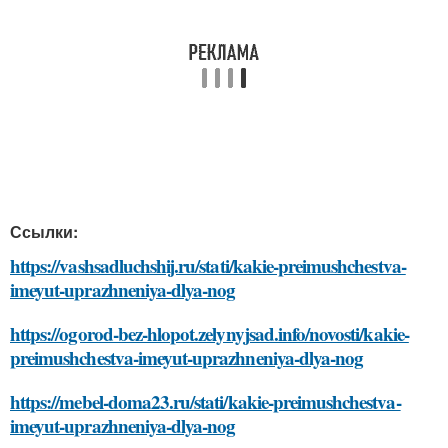
Ссылки:
https://vashsadluchshij.ru/stati/kakie-preimushchestva-
imeyut-uprazhneniya-dlya-nog
https://ogorod-bez-hlopot.zelynyjsad.info/novosti/kakie-
preimushchestva-imeyut-uprazhneniya-dlya-nog
https://mebel-doma23.ru/stati/kakie-preimushchestva-
imeyut-uprazhneniya-dlya-nog