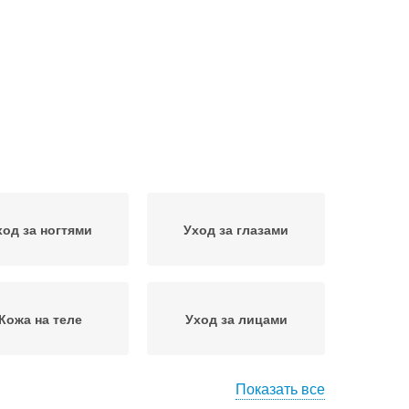
ход за ногтями
Уход за глазами
Кожа на теле
Уход за лицами
Показать все
од за шерстью
Уход за зубами