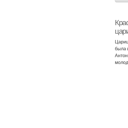
Кра
цар
Цариц
была 
Антон
молод