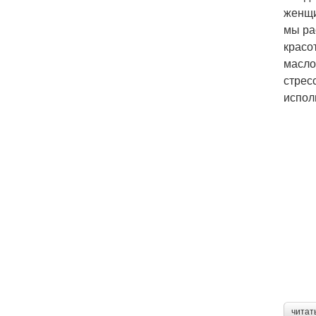
женщи
мы ра
красо
масло
стрес
испол
читат