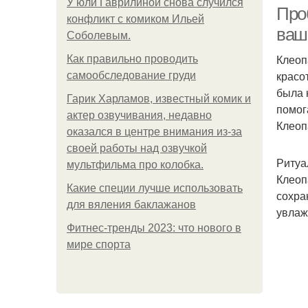
У юли Гаврилиной снова случился
Про
конфликт с комиком Ильей
ваш
Соболевым.
Клеоп
Как правильно проводить
красо
самообследование груди
была 
Гарик Харламов, известный комик и
помог
актер озвучивания, недавно
Клеоп
оказался в центре внимания из-за
своей работы над озвучкой
Ритуа
мультфильма про колобка.
Клеоп
Какие специи лучше использовать
сохра
для вяления баклажанов
увлаж
Фитнес-тренды 2023: что нового в
мире спорта