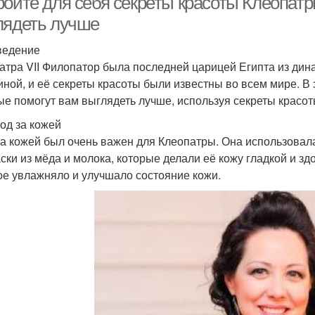
ойте для себя секреты красоты Клеопатры
лядеть лучше
ведение
атра VII Филопатор была последней царицей Египта из дин
ной, и её секреты красоты были известны во всем мире. В э
ые помогут вам выглядеть лучше, используя секреты красо
ход за кожей
за кожей был очень важен для Клеопатры. Она использовала
аски из мёда и молока, которые делали её кожу гладкой и з
ое увлажняло и улучшало состояние кожи.