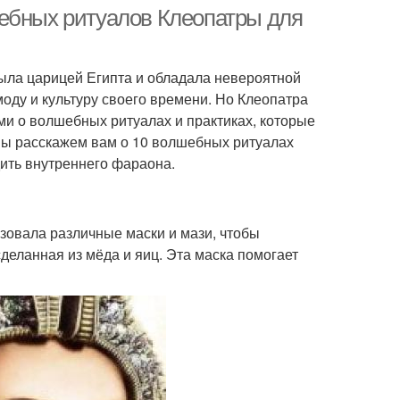
шебных ритуалов Клеопатры для
ыла царицей Египта и обладала невероятной
д за психическим
Уход за лицом
моду и культуру своего времени. Но Клеопатра
здоровьем
ми о волшебных ритуалах и практиках, которые
 мы расскажем вам о 10 волшебных ритуалах
дить внутреннего фараона.
д за нормальной
Подход к уходу
кожей
зовала различные маски и мази, чтобы
деланная из мёда и яиц. Эта маска помогает