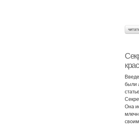
читат
Сек
крас
Введе
были 
стать
Секре
Она и
млечн
своим