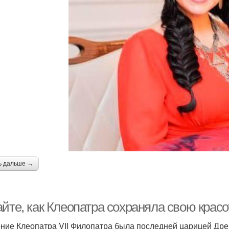
ь дальше →
айте, как Клеопатра сохраняла свою крас
ние Клеопатра VII Филопатра была последней царицей Дре