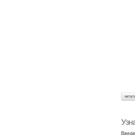
читат
Узн
Введе