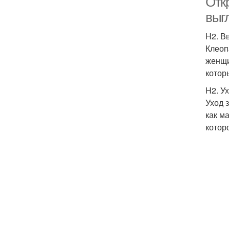
Откр
выг
H2. В
Клеоп
женщи
котор
H2. У
Уход 
как м
котор