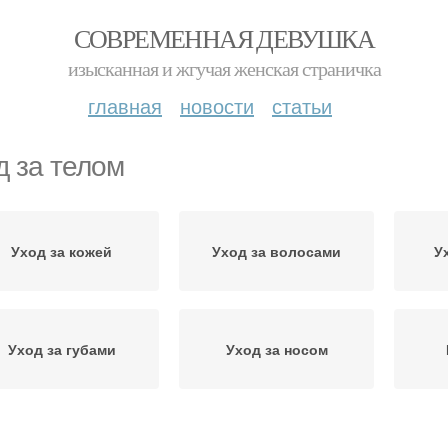
СОВРЕМЕННАЯ ДЕВУШКА
изысканная и жгучая женская страничка
главная
новости
статьи
д за телом
Уход за кожей
Уход за волосами
У
Уход за губами
Уход за носом
леопатра для ухода
Средства для ухода
Ух