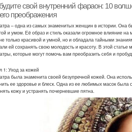
будите свой внутренний фараон: 10 вол
его преображения
атра – одна из самых знаменитых женщин в истории. Она б
Ухо
Уход за ушами
Уход за когтями
той и умом. Её образ и стиль оказали огромное влияние на 
не только красивой и умной, но и обладала тайными знания
али ей сохранять свою молодость и красоту. В этой статье
атры, которые могут помочь вам преобразить себя и пробу
Ухо
Ночной уход
Правильный уход
л 1: Уход за кожей
атра была знаменита своей безупречной кожей. Она исполь
нить ее здоровье и блеск. Одна из ее любимых масок была с
нять кожу и устранять почерневшие пятна.