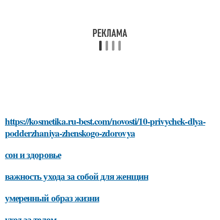
https://kosmetika.ru-best.com/novosti/10-privychek-dlya-
podderzhaniya-zhenskogo-zdorovya
сон и здоровье
важность ухода за собой для женщин
умеренный образ жизни
уход за телом