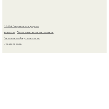
загадочном "Июньском Феномене".
© 2026 Современная девушка
Контакты
Пользовательское соглашение
Политика конфидециальности
Обратная связь