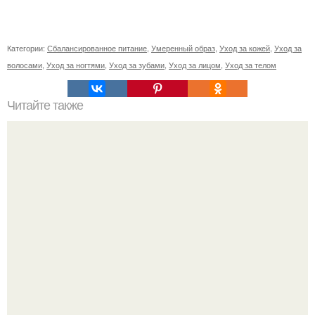
Категории:
Сбалансированное питание
,
Умеренный образ
,
Уход за кожей
,
Уход за
волосами
,
Уход за ногтями
,
Уход за зубами
,
Уход за лицом
,
Уход за телом
Читайте также
Недооцененная опасность: почему две трети случаев
COVID-19 остаются неизвестными