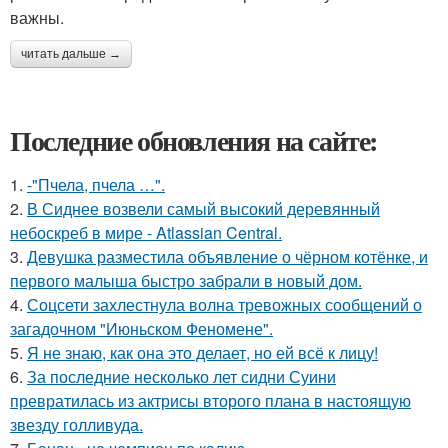
важны.
читать дальше →
Последние обновления на сайте:
1.
-"Пчела, пчела …".
2.
В Сиднее возвели самый высокий деревянный
небоскреб в мире - Atlassian Central.
3.
Девушка разместила объявление о чёрном котёнке, и
первого малыша быстро забрали в новый дом.
4.
Соцсети захлестнула волна тревожных сообщений о
загадочном "Июньском Феномене".
5.
Я не знаю, как она это делает, но ей всё к лицу!
6.
За последние несколько лет сидни Суини
превратилась из актрисы второго плана в настоящую
звезду голливуда.