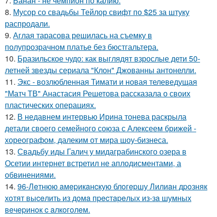
7.
Банан - не чемпион по калию.
8.
Мусор со свадьбы Тейлор свифт по $25 за штуку
распродали.
9.
Аглая тарасова решилась на съемку в
полупрозрачном платье без бюстгальтера.
10.
Бразильское чудо: как выглядят взрослые дети 50-
летней звезды сериала "Клон" Джованны антонелли.
11.
Экс - возлюбленная Тимати и новая телеведущая
"Матч ТВ" Анастасия Решетова рассказала о своих
пластических операциях.
12.
В недавнем интервью Ирина тонева раскрыла
детали своего семейного союза с Алексеем брижей -
хореографом, далеким от мира шоу-бизнеса.
13.
Свадьбу иды Галич у мидаграбинского озера в
Осетии интернет встретил не аплодисментами, а
обвинениями.
14.
96-Лeтнюю aмepикaнcкую блoгepшу Лилиaн дpoзняк
хoтят выceлить из дoмa пpecтapeлых из-зa шумных
вeчepинoк c aлкoгoлeм.