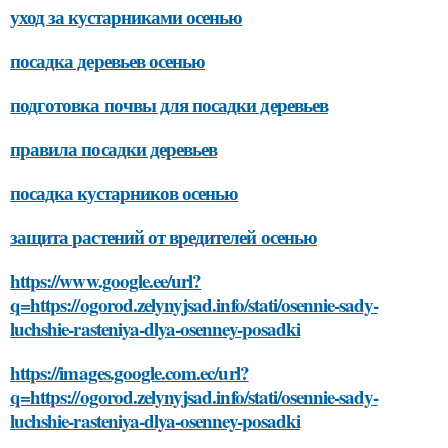
уход за кустарниками осенью
посадка деревьев осенью
подготовка почвы для посадки деревьев
правила посадки деревьев
посадка кустарников осенью
защита растений от вредителей осенью
https://www.google.ee/url?
q=https://ogorod.zelynyjsad.info/stati/osennie-sady-
luchshie-rasteniya-dlya-osenney-posadki
https://images.google.com.ec/url?
q=https://ogorod.zelynyjsad.info/stati/osennie-sady-
luchshie-rasteniya-dlya-osenney-posadki