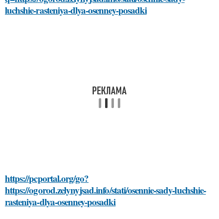
luchshie-rasteniya-dlya-osenney-posadki
https://pcportal.org/go?
https://ogorod.zelynyjsad.info/stati/osennie-sady-luchshie-
rasteniya-dlya-osenney-posadki