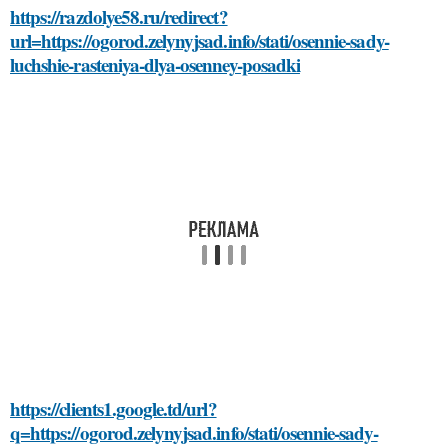
https://razdolye58.ru/redirect?
url=https://ogorod.zelynyjsad.info/stati/osennie-sady-
luchshie-rasteniya-dlya-osenney-posadki
https://clients1.google.td/url?
q=https://ogorod.zelynyjsad.info/stati/osennie-sady-