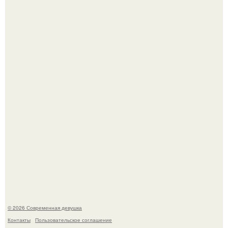
Платье, которое до сих пор вызывает споры спустя годы.
Рацион 1400 калорий.
© 2026 Современная девушка
Контакты
Пользовательское соглашение