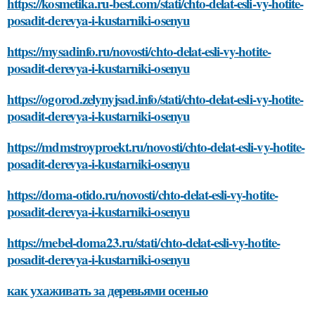
https://kosmetika.ru-best.com/stati/chto-delat-esli-vy-hotite-
posadit-derevya-i-kustarniki-osenyu
https://mysadinfo.ru/novosti/chto-delat-esli-vy-hotite-
posadit-derevya-i-kustarniki-osenyu
https://ogorod.zelynyjsad.info/stati/chto-delat-esli-vy-hotite-
posadit-derevya-i-kustarniki-osenyu
https://mdmstroyproekt.ru/novosti/chto-delat-esli-vy-hotite-
posadit-derevya-i-kustarniki-osenyu
https://doma-otido.ru/novosti/chto-delat-esli-vy-hotite-
posadit-derevya-i-kustarniki-osenyu
https://mebel-doma23.ru/stati/chto-delat-esli-vy-hotite-
posadit-derevya-i-kustarniki-osenyu
как ухаживать за деревьями осенью