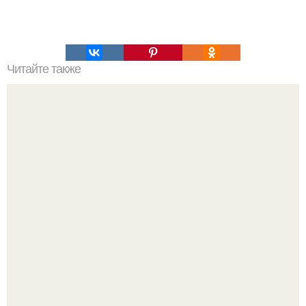
Читайте также
Алексей воробьев откровенно рассказал о своей жизни с
Аидой Гарифуллиной и признался, что мечтает о
совместном ребенке.