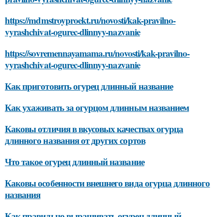
https://mdmstroyproekt.ru/novosti/kak-pravilno-
vyrashchivat-ogurec-dlinnyy-nazvanie
https://sovremennayamama.ru/novosti/kak-pravilno-
vyrashchivat-ogurec-dlinnyy-nazvanie
Как приготовить огурец длинный название
Как ухаживать за огурцом длинным названием
Каковы отличия в вкусовых качествах огурца
длинного названия от других сортов
Что такое огурец длинный название
Каковы особенности внешнего вида огурца длинного
названия
Как правильно выращивать огурец длинный