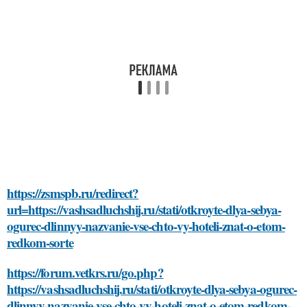
https://zsmspb.ru/redirect?
url=https://vashsadluchshij.ru/stati/otkroyte-dlya-sebya-
ogurec-dlinnyy-nazvanie-vse-chto-vy-hoteli-znat-o-etom-
redkom-sorte
https://forum.vetkrs.ru/go.php?
https://vashsadluchshij.ru/stati/otkroyte-dlya-sebya-ogurec-
dlinnyy-nazvanie-vse-chto-vy-hoteli-znat-o-etom-redkom-