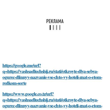
https://google.me/url?
q=https://vashsadluchshij.ru/stati/otkroyte-dlya-sebya-
ogurec-dlinnyy-nazvanie-vse-chto-vy-hoteli-znat-o-etom-
redkom-sorte
https://www.google.co.tz/url?
q=https://vashsadluchshij.ru/stati/otkroyte-dlya-sebya-
ogurec-dlinnyy-nazvanie-vse-chto-vy-hoteli-znat-o-etom-