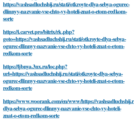
https://vashsadluchshij.ru/stati/otkroyte-dlya-sebya-ogurec-
dlinnyy-nazvanie-vse-chto-vy-hoteli-znat-o-etom-redkom-
sorte
https://i.carvet.pro/bitrix/rk.php?
goto=https://vashsadluchshij.ru/stati/otkroyte-dlya-sebya-
ogurec-dlinnyy-nazvanie-vse-chto-vy-hoteli-znat-o-etom-
redkom-sorte
https://ljbnya.3nx.ru/loc.php?
url=https://vashsadluchshij.ru/stati/otkroyte-dlya-sebya-
ogurec-dlinnyy-nazvanie-vse-chto-vy-hoteli-znat-o-etom-
redkom-sorte
https://www.woorank.com/en/www/https://vashsadluchshij.ru/
dlya-sebya-ogurec-dlinnyy-nazvanie-vse-chto-vy-hoteli-
znat-o-etom-redkom-sorte