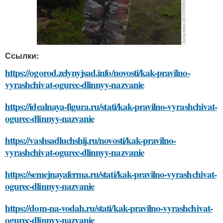
Ссылки:
https://ogorod.zelynyjsad.info/novosti/kak-pravilno-
vyrashchivat-ogurec-dlinnyy-nazvanie
https://idealnaya-figura.ru/stati/kak-pravilno-vyrashchivat-
ogurec-dlinnyy-nazvanie
https://vashsadluchshij.ru/novosti/kak-pravilno-
vyrashchivat-ogurec-dlinnyy-nazvanie
https://semejnayaferma.ru/stati/kak-pravilno-vyrashchivat-
ogurec-dlinnyy-nazvanie
https://dom-na-vodah.ru/stati/kak-pravilno-vyrashchivat-
ogurec-dlinnyy-nazvanie