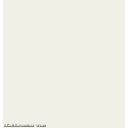
Большинство замечало, что после оргазма мужчина
часто почти сразу теряет возбуждение, тогда как
женщина может дольше сохранять возбуждение.
Платье, которое до сих пор вызывает споры спустя годы.
© 2026 Современная девушка