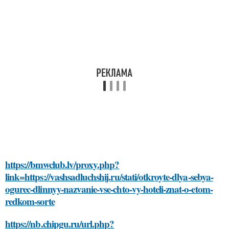
https://bmwclub.lv/proxy.php?
link=https://vashsadluchshij.ru/stati/otkroyte-dlya-sebya-
ogurec-dlinnyy-nazvanie-vse-chto-vy-hoteli-znat-o-etom-
redkom-sorte
https://nb.chipgu.ru/url.php?