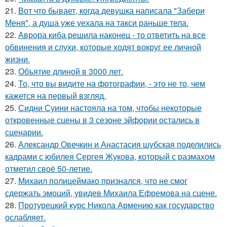
21.
Вот что бывает, когда девушка написала "Забери
Меня", а душа уже уехала на такси раньше тела.
22.
Аврора киба решила наконец - то ответить на все
обвинения и слухи, которые ходят вокруг ее личной
жизни.
23.
Объятие длиной в 3000 лет.
24.
То, что вы видите на фотографии, - это не то, чем
кажется на первый взгляд.
25.
Сидни Суини настояла на том, чтобы некоторые
откровенные сцены в 3 сезоне эйфории остались в
сценарии.
26.
Александр Овечкин и Анастасия шубская поделились
кадрами с юбилея Сергея Жукова, который с размахом
отметил своё 50-летие.
27.
Михаил полицеймако признался, что не смог
сдержать эмоций, увидев Михаила Ефремова на сцене.
28.
Протурецкий курс Никола Армению как государство
ослабляет.