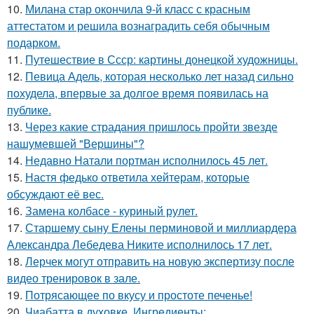
10.
Милана стар окончила 9-й класс с красным
аттестатом и решила вознаградить себя обычным
подарком.
11.
Путешествие в Ссср: картины донецкой художницы.
12.
Певица Адель, которая несколько лет назад сильно
похудела, впервые за долгое время появилась на
публике.
13.
Через какие страдания пришлось пройти звезде
нашумевшей "Вершины"?
14.
Недавно Натали портман исполнилось 45 лет.
15.
Настя федько ответила хейтерам, которые
обсуждают её вес.
16.
Замена колбасе - куриный рулет.
17.
Старшему сыну Елены перминовой и миллиардера
Александра Лебедева Никите исполнилось 17 лет.
18.
Лерчек могут отправить на новую экспертизу после
видео тренировок в зале.
19.
Потрясающее по вкусу и простоте печенье!
20.
Чиабатта в духовке. Ингредиенты: