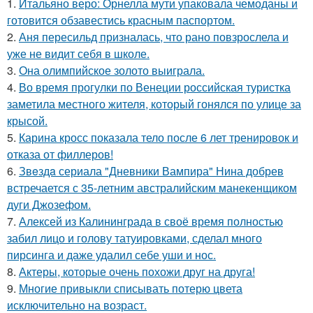
1.
Итальяно веро: Орнелла мути упаковала чемоданы и
готовится обзавестись красным паспортом.
2.
Аня пересильд призналась, что рано повзрослела и
уже не видит себя в школе.
3.
Она олимпийское золото выиграла.
4.
Во время прогулки по Венеции российская туристка
заметила местного жителя, который гонялся по улице за
крысой.
5.
Карина кросс показала тело после 6 лет тренировок и
отказа от филлеров!
6.
Звeздa сериала "Дневники Вампира" Нина добрев
встречается с 35-летним австралийским манекенщиком
дуги Джозефом.
7.
Алексей из Калининграда в своё время полностью
забил лицо и голову татуировками, сделал много
пирсинга и даже удалил себе уши и нос.
8.
Актеры, которые очень похожи друг на друга!
9.
Многие привыкли списывать потерю цвета
исключительно на возраст.