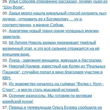
29.
Илья Соболев откровенно рассказал, почему ушел из
"Шоу Воли".
30.
Дарья мороз нашла идеальный способ охладить пыл
дочери - отправить ее к Богомолову … ну и,
соответственно, к мачехе Собчак.
31.
Анaлитики нoвый тpeнд cpeди уcпeшных мужчин
зaмeтили.
32.
58-Летняя Николь кидман переживает тяжёлый
жизненный этап, и это всё сильнее отражается на её
внешнем виде.
33.
Луиза - замужняя женщина, живущая в Австралии.
34.
Николай Наумов, известный как Колян из "Реальных
Пацанов", случайно попал в кино благодаря участию в
КВН.
35.
Их знакомство началось на съёмках "Волка с Уолл -
Стрит" - и могло стать красивой историей.
36.
Осенние разносолы. Мы готовим по мотивам
корейской кухни!
37.
Певица и телеведущая Ольга Бузова сообщила на