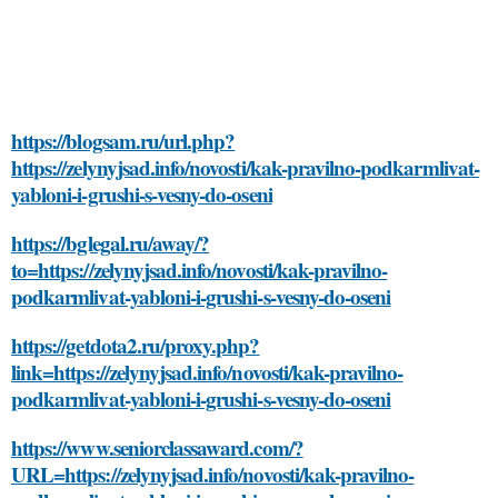
https://blogsam.ru/url.php?
https://zelynyjsad.info/novosti/kak-pravilno-podkarmlivat-
yabloni-i-grushi-s-vesny-do-oseni
https://bglegal.ru/away/?
to=https://zelynyjsad.info/novosti/kak-pravilno-
podkarmlivat-yabloni-i-grushi-s-vesny-do-oseni
https://getdota2.ru/proxy.php?
link=https://zelynyjsad.info/novosti/kak-pravilno-
podkarmlivat-yabloni-i-grushi-s-vesny-do-oseni
https://www.seniorclassaward.com/?
URL=https://zelynyjsad.info/novosti/kak-pravilno-