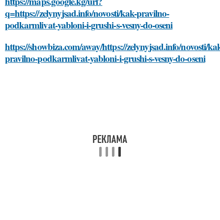
https://maps.google.kg/url?
q=https://zelynyjsad.info/novosti/kak-pravilno-
podkarmlivat-yabloni-i-grushi-s-vesny-do-oseni
https://showbiza.com/away/https://zelynyjsad.info/novosti/ka
pravilno-podkarmlivat-yabloni-i-grushi-s-vesny-do-oseni