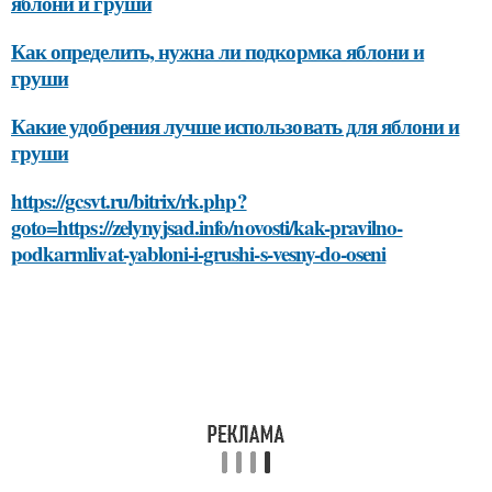
яблони и груши
Как определить, нужна ли подкормка яблони и
груши
Какие удобрения лучше использовать для яблони и
груши
https://gcsvt.ru/bitrix/rk.php?
goto=https://zelynyjsad.info/novosti/kak-pravilno-
podkarmlivat-yabloni-i-grushi-s-vesny-do-oseni