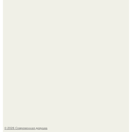
Соцсети захлестнула волна тревожных сообщений о
загадочном "Июньском Феномене".
Мы привыкли считать сахар обычной и безобидной
частью ежедневного рациона.
© 2026 Современная девушка