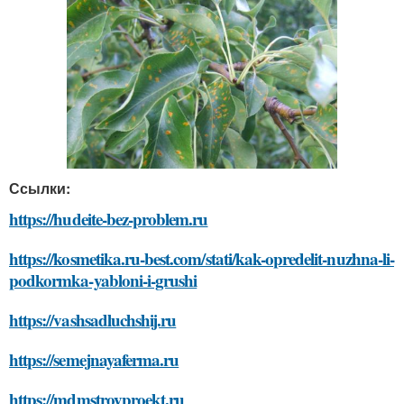
Ссылки:
https://hudeite-bez-problem.ru
https://kosmetika.ru-best.com/stati/kak-opredelit-nuzhna-li-
podkormka-yabloni-i-grushi
https://vashsadluchshij.ru
https://semejnayaferma.ru
https://mdmstroyproekt.ru