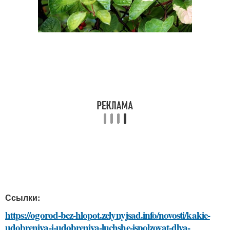
Ссылки:
https://ogorod-bez-hlopot.zelynyjsad.info/novosti/kakie-
udobreniya-i-udobreniya-luchshe-ispolzovat-dlya-