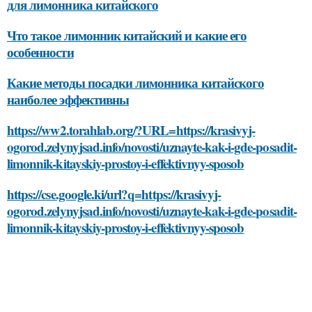
для лимонника китайского
Что такое лимонник китайский и какие его
особенности
Какие методы посадки лимонника китайского
наиболее эффективны
https://ww2.torahlab.org/?URL=https://krasivyj-
ogorod.zelynyjsad.info/novosti/uznayte-kak-i-gde-posadit-
limonnik-kitayskiy-prostoy-i-effektivnyy-sposob
https://cse.google.ki/url?q=https://krasivyj-
ogorod.zelynyjsad.info/novosti/uznayte-kak-i-gde-posadit-
limonnik-kitayskiy-prostoy-i-effektivnyy-sposob