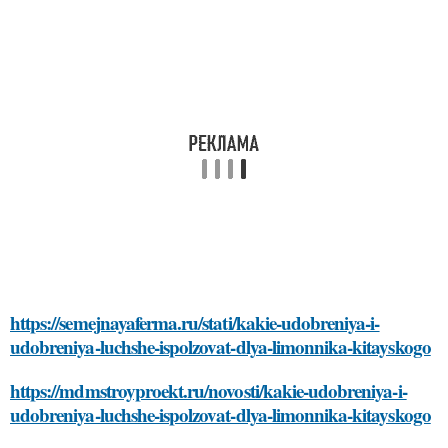
https://semejnayaferma.ru/stati/kakie-udobreniya-i-
udobreniya-luchshe-ispolzovat-dlya-limonnika-kitayskogo
https://mdmstroyproekt.ru/novosti/kakie-udobreniya-i-
udobreniya-luchshe-ispolzovat-dlya-limonnika-kitayskogo