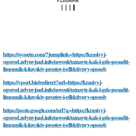
https://syosetu.com/?jumplink=https://krasivyj-
ogorod.zelynyjsad.info/novosti/uznayte-kak-i-gde-posadit-
limonnik-kitayskiy-prostoy-i-effektivnyy-sposob
https://vport.biz/redirect?url=https://krasivyj-
ogorod.zelynyjsad.info/novosti/uznayte-kak-i-gde-posadit-
limonnik-kitayskiy-prostoy-i-effektivnyy-sposob
https://posts.google.com/url?q=https://krasivyj-
ogorod.zelynyjsad.info/novosti/uznayte-kak-i-gde-posadit-
limonnik-kitayskiy-prostoy-i-effektivnyy-sposob