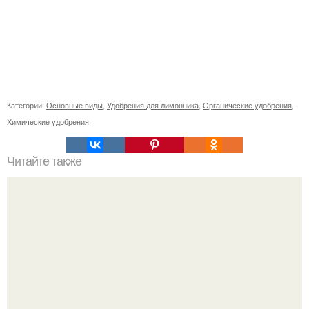
Категории:
Основные виды
,
Удобрения для лимонника
,
Органические удобрения
,
Химические удобрения
Читайте также
Отчаяние и надежда: переход от мучительного брака к
счастливой жизни