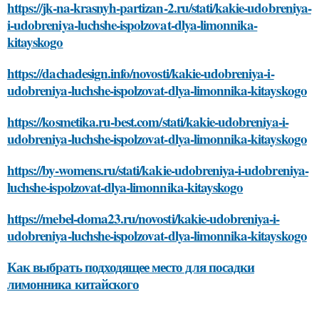
https://jk-na-krasnyh-partizan-2.ru/stati/kakie-udobreniya-
i-udobreniya-luchshe-ispolzovat-dlya-limonnika-
kitayskogo
https://dachadesign.info/novosti/kakie-udobreniya-i-
udobreniya-luchshe-ispolzovat-dlya-limonnika-kitayskogo
https://kosmetika.ru-best.com/stati/kakie-udobreniya-i-
udobreniya-luchshe-ispolzovat-dlya-limonnika-kitayskogo
https://by-womens.ru/stati/kakie-udobreniya-i-udobreniya-
luchshe-ispolzovat-dlya-limonnika-kitayskogo
https://mebel-doma23.ru/novosti/kakie-udobreniya-i-
udobreniya-luchshe-ispolzovat-dlya-limonnika-kitayskogo
Как выбрать подходящее место для посадки
лимонника китайского