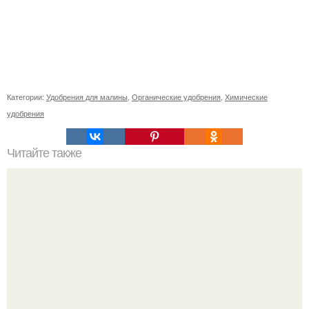
Категории:
Удобрения для малины
,
Органические удобрения
,
Химические
удобрения
Читайте также
Зимние стили: кто носит рваные джинсы и как это делать
правильно