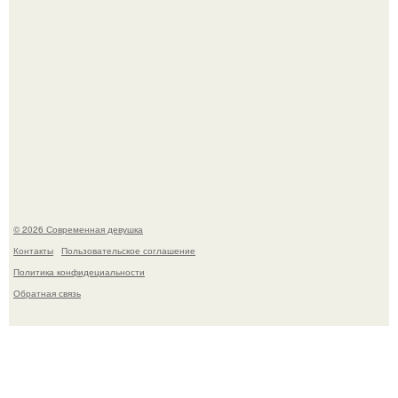
Кристина асмус опубликовала пляжные фото с 12-
летней дочерью от Гарика Харламова.
© 2026 Современная девушка
Контакты
Пользовательское соглашение
Политика конфидециальности
Обратная связь