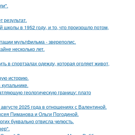
ли".
 результат.
 школы в 1952 году, и то, что произошло потом,
птации мультфильма - звереполис.
айне несколько лет.
ть в спортзалах одежду, которая оголяет живот,
овую историю.
 купальнике.
атляющую геологическую границу: плато
августе 2025 года в отношениях с Валентиной.
ксея Пиманова и Ольги Погодиной.
огих буквально отвисла челюсть.
ер".