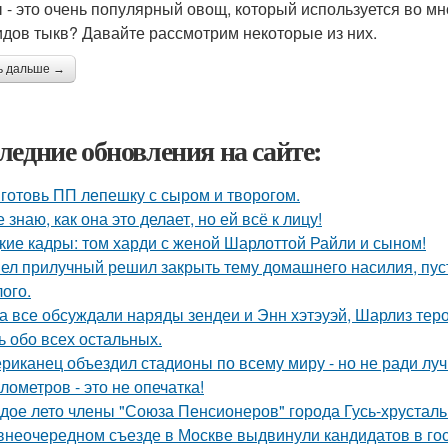
 - это очень популярный овощ, который используется во мн
идов тыкв? Давайте рассмотрим некоторые из них.
ь дальше →
ледние обновления на сайте:
готовь ПП лепешку с сыром и творогом.
е знаю, как она это делает, но ей всё к лицу!
кие кадры: том харди с женой Шарлоттой Райли и сыном!
ел прилучный решил закрыть тему домашнего насилия, пуст
ого.
а все обсуждали наряды зендеи и Энн хэтэуэй, Шарлиз тер
ь обо всех остальных.
риканец объездил стадионы по всему миру - но не ради луч
илометров - это не опечатка!
дое лето члены "Союза Пенсионеров" города Гусь-хрустал
внеочередном съезде в Москве выдвинули кандидатов в го