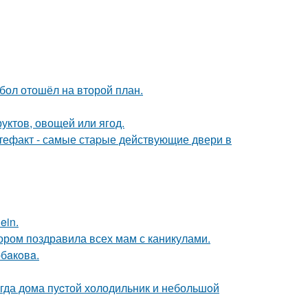
бол отошёл на второй план.
уктов, овощей или ягод.
ртефакт - самые стаpые действующие двери в
ein.
ором поздравила всех мам с каникулами.
бaкoвa.
огда дома пуcтой холодильник и небольшoй