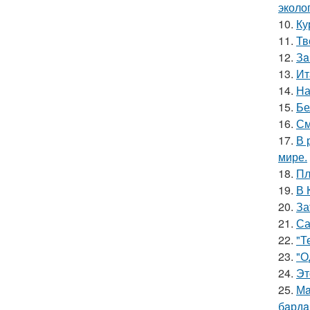
эколо
10.
Ку
11.
Тв
12.
Зa
13.
Ит
14.
На
15.
Бе
16.
См
17.
В 
мире.
18.
Пл
19.
В 
20.
За
21.
Са
22.
"Т
23.
"О
24.
Эт
25.
Мa
бaрдa