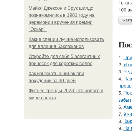
Тыквы
Майкл Джексон и Брук шилдс
100 в
познакомились в 1981 году на
читат
церемонии вручения премии
"Оскар".
Какие специи лучше использовать
Пос
для вяления баклажанов
Откройте для себя 5 элегантных
1.
При
причесок для коротких волос
2.
Я н
3.
Ред
Как избежать ошибок при
4.
Пав
похудении за 30 дней
прошл
Фитнес-тренды 2023: что нового в
5.
Пок
мире спорта
забыт
6.
Аме
7.
9 к
8.
Каж
9.
На 