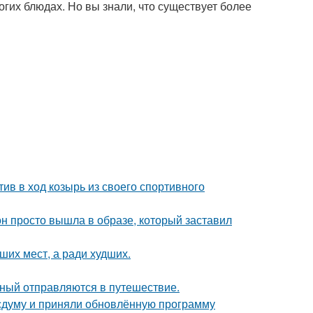
огих блюдах. Но вы знали, что существует более
ив в ход козырь из своего спортивного
он просто вышла в образе, который заставил
ших мест, а ради худших.
ьный отправляются в путешествие.
сдуму и приняли обновлённую программу