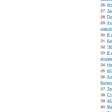
26.
Ил
27.
За
28.
По
29.
Ху
навсе
30.
В 
31.
Ка
32.
"8
33.
В 
ягоди
34.
Не
35.
60
36.
Аэ
Колор
37.
Ти
38.
Ст
39.
45
40.
Ма