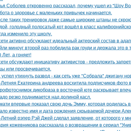
ья Соболев откровенно рассказал, почему ушел из "Шоу Во
бота о здоровье с маленьких привычек начинается.
сле таких тренировок даже самые широкие штаны не скроют
дой, голодный полосатый кот вошёл в класс калифорнийской
гда изменило эту школу.
сети активно обсуждают идеальный актерский состав в ада
йли миноуг второй раз победила рак груди и держала это в т
0 Лет, а гоняет!
сети обсуждают инициативу активистов - предложить запрети
цы или просвечивается.
 успел утихнуть развод - как сеть уже "Собрала" джигану н
-Летняя Екатерина андреева восхитила подписчиков фото в
рофотоснимок дикобpaза в восточной юте раскрывает впеч
адо резко поднимается над долиной касл.
мати впервые показал свою дочь Эмму, которая родилась в 
ало известно имя и дата рождения скрываемой дочери Але
-Летний рэпер Рэй Джей сделал заявление, от которого у мн
рия кожевникова рассказала о возвращении в сериал "Унив