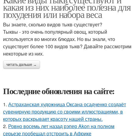
какая из них наиболее полезна для
похудения или набора веса
Вы знаете, сколько видов тыкв существует?
Тыквы - это очень популярный овощ, который
используется во многих блюдах. Но вы знали, что
существует более 100 видов тыкв? Давайте рассмотрим
некоторые из них.
читать дальше →
Последние обновления на сайте:
1.
Астраханская художница Оксана осадченко создаёт
сувенирную продукцию со своими иллюстрациями, в
которых раскрывает красоту нашей страны.
2.
Ровно восемь лет назад рэпер Akon на полном
серьезе пообещал отстроить в Африке