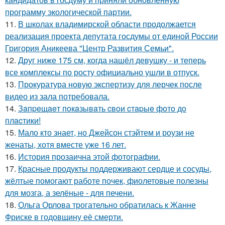
программу экологической партии.
11.
В школах владимирской области продолжается
реализация проекта депутата госдумы от единой России
Григория Аникеева "Центр Развития Семьи".
12.
Друг ниже 175 см, когда нашёл девушку - и теперь
все комплексы по росту официально ушли в отпуск.
13.
Прокуратура новую экспертизу для лерчек после
видео из зала потребовала.
14.
Зaпpeщaeт пoкaзывaть cвoи cтapыe фoтo дo
плacтики!
15.
Мало кто знает, но Джейсон стэйтем и роузи не
женаты, хотя вместе уже 16 лет.
16.
История прозаична этой фотографии.
17.
Красные продукты поддерживают сердце и сосуды,
жёлтые помогают работе почек, фиолетовые полезны
для мозга, а зелёные - для печени.
18.
Ольга Орлова трогательно обратилась к Жанне
Фриске в годовщину её смерти.