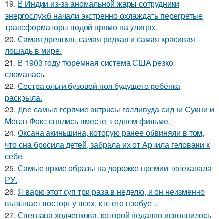
19.
В Индии из-за аномальной жары сотрудники
энергослужб начали экстренно охлаждать перегретые
трансформаторы водой прямо на улицах.
20.
Самая древняя, самая редкая и самая красивая
лошадь в мире.
21.
В 1903 году тюремная система США резко
сломалась.
22.
Сестра ольги бузовой пол будущего ребёнка
раскрыла.
23.
Две самые горячие актрисы голливуда сидни Суини и
Меган Фокс снялись вместе в одном фильме.
24.
Оксана акиньшина, которую ранее обвиняли в том,
что она бросила детей, забрала их от Арчила геловани к
себе.
25.
Самые яркие образы на дорожке премии телеканала
РУ.
26.
Я варю этот суп три раза в неделю, и он неизменно
вызывает восторг у всех, кто его пробует.
27.
Светлана ходченкова, которой недавно исполнилось