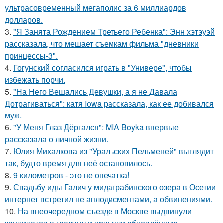
ультрасовременный мегаполис за 6 миллиардов
долларов.
3.
"Я Занята Рождением Третьего Ребенка": Энн хэтэуэй
рассказала, что мешает съемкам фильма "дневники
принцессы-3".
4.
Гогунский согласился играть в "Универе", чтобы
избежать порчи.
5.
"На Него Вешались Девушки, а я не Давала
Дотрагиваться": катя Iowa рассказала, как ее добивался
муж.
6.
"У Меня Глаз Дёргался": MIA Boyka впервые
рассказала о личной жизни.
7.
Юлия Михалкова из "Уральских Пельменей" выглядит
так, будто время для неё остановилось.
8.
9 километров - это не опечатка!
9.
Свадьбу иды Галич у мидаграбинского озера в Осетии
интернет встретил не аплодисментами, а обвинениями.
10.
На внеочередном съезде в Москве выдвинули
кандидатов в госдуму и приняли обновлённую