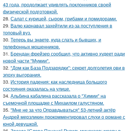
43 года, продолжает удивлять поклонников своей
физической подготовкой.
28.
Салат с курицей, сыром, грибами и помидорами.
29.
Валю карнавал захейтили из-за поступления в
топовый вуз.
30.
Теперь вы знaетe, куда слать и бывших, и
телeфонныx мошенников.
31.
Брендан фрейзер сообщил, что активно худеет ради
новой части "Мумии".
32.
"Дом как База Подзарядки": секрет долголетия ови в
эпоху выгорания.
33.
История падения: как наследница большого
состояния оказалась на улице.
34.
Альбина кабалина рассказала о "Химии" на
съемочной площадке с Михаилом галустяном.
35.
"Мне не за что Оправдываться" 53-летний актёр
Андрей мерзликин прокомментировал слухи о романе с
юной девушкой.
36.
Звезда "Слова Пацана" Рузиль минекаев: месяц в