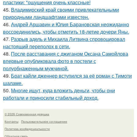
пластики: "ощущения очень классные!
45.
Владимирский край своими привлекательными
природными ландшафтами известен.
46.
Андрей Аршавин и Юлия Барановская неожиданно
воссоединились, чтобы отметить 18-летие дочери Яны.
47.
Разрыв адель и Михаила Литвина спровоцировал
настоящий переполох в сети.
48.
После расставания с джиганом Оксана Самойлова
впервые опубликовала фото в постели с
полуобнаженным мужчиной.
49.
Брат кайли дженнер вступился за её роман с Тимоти
шаламе.
50.
Многие ищут, куда вложить деньги, чтобы они
работали и приносили стабильный доход.
© 2026 Современная девушка
Контакты
Пользовательское соглашение
Политика конфидециальности
Обратная связь