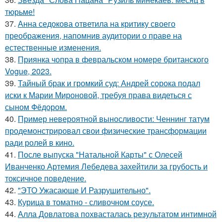
тюрьме!
37.
Анна седокова ответила на критику своего
преображения, напомнив аудитории о праве на
естественные изменения.
38.
Приянка чопра в февральском номере британского
Vogue, 2023.
39.
Тайный брак и громкий суд: Андрей сорока подал
иски к Марии Мироновой, требуя права видеться с
сыном Фёдором.
40.
Пример невероятной выносливости: Ченнинг татум
продемонстрировал свои физические трансформации
ради ролей в кино.
41.
После выпуска "Натальной Карты" с Олесей
Иванченко Артемия Лебедева захейтили за грубость и
токсичное поведение.
42.
"ЭТО Ужасающе И Разрушительно".
43.
Курица в томатно - сливочном соусе.
44.
Алла Довлатова похвасталась результатом интимной