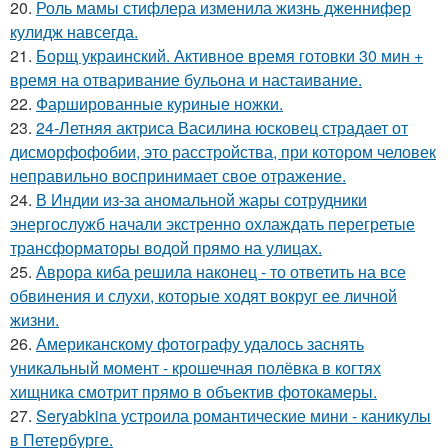
20.
Роль мамы стифлера изменила жизнь дженнифер
кулидж навсегда.
21.
Борщ украинский. Активное время готовки 30 мин +
время на отваривание бульона и настаивание.
22.
Фаршированные куриные ножки.
23.
24-Летняя актриса Василина юсковец страдает от
дисморфофобии, это расстройства, при котором человек
неправильно воспринимает свое отражение.
24.
В Индии из-за аномальной жары сотрудники
энергослужб начали экстренно охлаждать перегретые
трансформаторы водой прямо на улицах.
25.
Аврора киба решила наконец - то ответить на все
обвинения и слухи, которые ходят вокруг ее личной
жизни.
26.
Американскому фотографу удалось заснять
уникальный момент - крошечная полёвка в когтях
хищника смотрит прямо в объектив фотокамеры.
27.
Seryabkina устроила романтические мини - каникулы
в Петербурге.