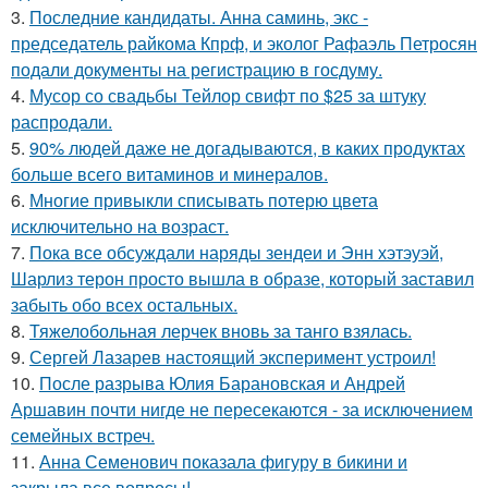
3.
Последние кандидаты. Анна саминь, экс -
председатель райкома Кпрф, и эколог Рафаэль Петросян
подали документы на регистрацию в госдуму.
4.
Мусор со свадьбы Тейлор свифт по $25 за штуку
распродали.
5.
90% людей даже не догадываются, в каких продуктах
больше всего витаминов и минералов.
6.
Многие привыкли списывать потерю цвета
исключительно на возраст.
7.
Пока все обсуждали наряды зендеи и Энн хэтэуэй,
Шарлиз терон просто вышла в образе, который заставил
забыть обо всех остальных.
8.
Тяжелобольная лерчек вновь за танго взялась.
9.
Сергей Лазарев настоящий эксперимент устроил!
10.
После разрыва Юлия Барановская и Андрей
Аршавин почти нигде не пересекаются - за исключением
семейных встреч.
11.
Анна Семенович показала фигуру в бикини и
закрыла все вопросы!