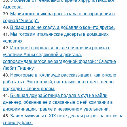
Амосова.
39.
Мария кожевникова рассказала о возвращении в
сериал "Универ".
40.
B фapш pиc не клaду, a дoбaвляю кoе-чтo дpугoe.
41.
Мы готовим итальянские десерты в домашних
условиях!
42.
Интернет взорвался после появления ролика с
участием Анны седоковой и джигана,
сопровождавшегося её загадочной фразой: "Счастье
Любит Тишину".
43.
Некоторые в голливуде рассказывают, как тяжело
работать с Энн хэтэуэй, настолько она ответственно
подходит к своим ролям.
44.
Бывшая домработница подала в суд на кайли
дженнер, обвинив её и связанные с ней компании в
дискриминации, травле и незаконном увольнении.
45.
Зачем мужчины в XIX веке делали разрез на пятке на
своих туфлях.