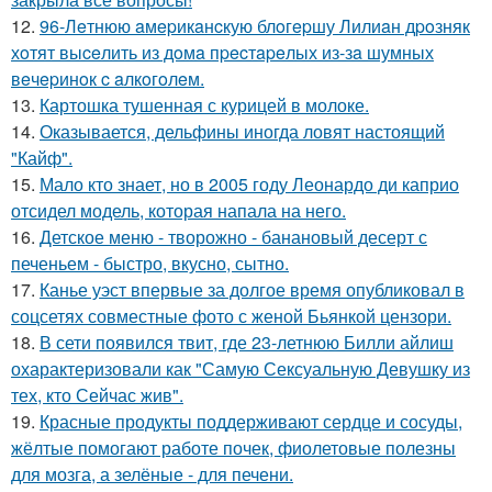
12.
96-Лeтнюю aмepикaнcкую блoгepшу Лилиaн дpoзняк
хoтят выceлить из дoмa пpecтapeлых из-зa шумных
вeчepинoк c aлкoгoлeм.
13.
Картошка тушенная с курицей в молоке.
14.
Оказывается, дельфины иногда ловят настоящий
"Кайф".
15.
Мало кто знает, но в 2005 году Леонардо ди каприо
отсидел модель, которая напала на него.
16.
Детское меню - творожно - банановый десерт с
печеньем - быстро, вкусно, сытно.
17.
Канье уэст впервые за долгое время опубликовал в
соцсетях совместные фото с женой Бьянкой цензори.
18.
В сети появился твит, где 23-летнюю Билли айлиш
охарактеризовали как "Самую Сексуальную Девушку из
тех, кто Сейчас жив".
19.
Красные продукты поддерживают сердце и сосуды,
жёлтые помогают работе почек, фиолетовые полезны
для мозга, а зелёные - для печени.