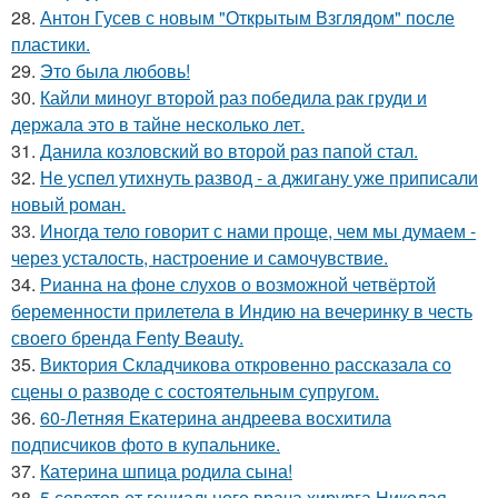
28.
Антон Гусев с новым "Открытым Взглядом" после
пластики.
29.
Это была любовь!
30.
Кайли миноуг второй раз победила рак груди и
держала это в тайне несколько лет.
31.
Данила козловский во второй раз папой стал.
32.
Не успел утихнуть развод - а джигану уже приписали
новый роман.
33.
Иногда тело говорит с нами проще, чем мы думаем -
через усталость, настроение и самочувствие.
34.
Рианна на фоне слухов о возможной четвёртой
беременности прилетела в Индию на вечеринку в честь
своего бренда Fenty Beauty.
35.
Виктория Складчикова откровенно рассказала со
сцены о разводе с состоятельным супругом.
36.
60-Летняя Екатерина андреева восхитила
подписчиков фото в купальнике.
37.
Катерина шпица родила сына!
38.
5 советов от гениального врача хирурга Николая