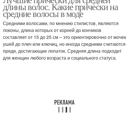
Идеальная длина
длины волос. Какие прически на
длину
средние волосы в моде
Средними волосами, по мнению стилистов, являются
Длина для
Длины на кудрявые
локоны, длина которых от корней до кончиков
непослушных кудряшек
волосы
составляет от 15 до 25 см – это ориентировочно от мочек
ушей до плеч или ключиц, но иногда средними считаются
пряди, достигающие лопаток. Средняя длина подходит
для женщин любого возраста и социального статуса.