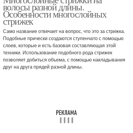
Модные стрижки
волосы разной длины.
волосы
Особенности многослойных
стрижек
Стрижки на вьющиеся
Само название отвечает на вопрос, что это за стрижка.
Стрижка по типу
волосы
Подобные прически создаются ступенчато с помощью
слоев, которые и есть базовая составляющая этой
техники. Использование подобного рода стрижек
позволяет добиться объема, с помощью накладывания
Стрижки для длинных
Стрижка на длинные
друг на друга прядей разной длины.
волос
волосы
Стрижка с
Стрижка на короткие
градуировкой
волосы
Стрижки для коротких
Удлиненная стрижка
волос