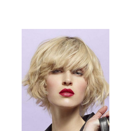
Стрижки на средние
Стрижки с короткой
волосы
макушкой
Стрижки для объема
Ступенчатые стрижки
Стрижки на тонкие
волосы