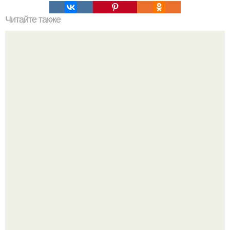
Читайте также
Тату роз на ключице. Цвета и значение татуировки роза
Мало кто знает, что Элизабет олсен получила роль алы
Ванды максимофф не сразу.