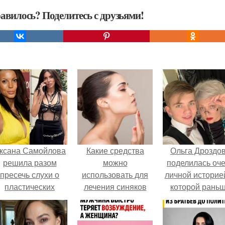
авилось? Поделитесь с друзьями!
ксана Самойлова
Какие средства
Ольга Дроздо
решила разом
можно
поделилась оч
пресечь слухи о
использовать для
личной историей
пластических
лечения синяков
которой рань
операциях и
под глазами
почти не говори
публично
прояснила