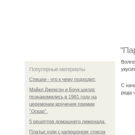
"Пa
Волго
укуси
Популярные материалы
Специи - что к чему подходит.
С нач
Майкл Джексон и Брук шилдс
рода 
познакомились в 1981 году на
церемонии вручения премии
"Оскар".
5 рецептов домашнего лимонада.
Платье худи с капюшоном: список