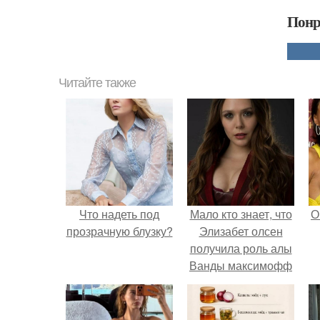
Понр
Читайте также
Что надеть под
Мало кто знает, что
О
прозрачную блузку?
Элизабет олсен
получила роль алы
Ванды максимофф
не сразу.