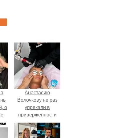
ва
Анастасию
ень
Волочкову не раз
, о
упрекали в
ше
приверженности
ла.
устаревшим бьюти -
процедурам.