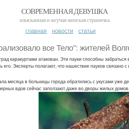
СОВРЕМЕННАЯ ДЕВУШКА
изысканная и жгучая женская страничка
главная
новости
статьи
pализовало все Тело": жителей Волг
град каракуртами атакован. Эти пауки способны забраться в
ть его. Эксперты полагают, что нашествие пауков связано с
ала месяца в больницы города обратились с укусами уже дес
черных вдов сейчас заползают даже во дворы жилых домов.