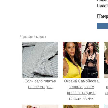
Прият
Понр
Читайте также
Если село платье
Оксана Самойлова
после стирки.
решила разом
пресечь слухи о
л
пластических
операциях и
п