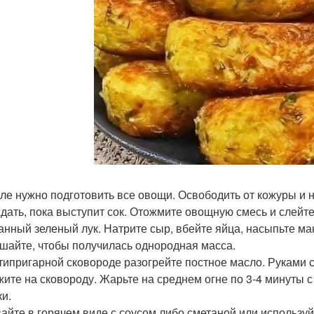
ле нужно подготовить все овощи. Освободить от кожуры и на
дать, пока выступит сок. Отожмите овощную смесь и слейт
анный зеленый лук. Натрите сыр, вбейте яйца, насыпьте ма
шайте, чтобы получилась однородная масса.
типригарной сковороде разогрейте постное масло. Руками сл
ите на сковороду. Жарьте на среднем огне по 3-4 минуты 
ки.
айте в горячем виде с соусом либо сметаной или используйт