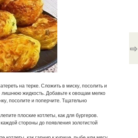
⇨
тереть на терке. Сложить в миску, посолить и
е лишнюю жидкость. Добавьте к овощам мелко
нку, посолите и поперчите. Тщательно
епите плоские котлеты, как для бургеров.
с каждой стороны до появления золотистой
е котлеты, как гарнир к курице, рыбе или мясу.