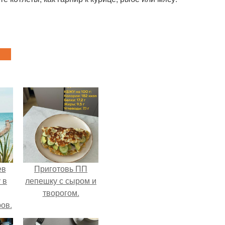
ев
Приготовь ПП
 в
лепешку с сыром и
творогом.
ов.