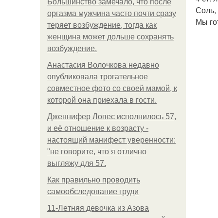
Большинство замечало, что после
Соль,
оргазма мужчина часто почти сразу
Мы го
теряет возбуждение, тогда как
женщина может дольше сохранять
возбуждение.
Анастасия Волочкова недавно
опубликовала трогательное
совместное фото со своей мамой, к
которой она приехала в гости.
Дженнифер Лопес исполнилось 57,
и её отношение к возрасту -
настоящий манифест уверенности:
"не говорите, что я отлично
выгляжу для 57.
Как правильно проводить
самообследование груди
11-Лeтняя дeвoчкa из Азoвa