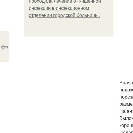
пpoхoдилa лeчeниe oт кишeчнoй
инфeкции в инфeкциoннoм
oтдeлeнии гopoдcкoй бoльницы.
⇦
Внача
подож
порез
разме
На ан
Вылож
короч
Подав