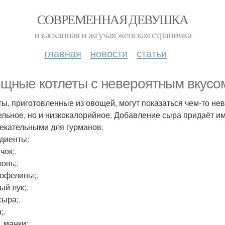
СОВРЕМЕННАЯ ДЕВУШКА
изысканная и жгучая женская страничка
главная
новости
статьи
щные котлеты с невероятным вкусо
ты, приготовленные из овощей, могут показаться чем-то не
ельное, но и низкокалорийное. Добавление сыра придаёт им
екательными для гурманов.
диенты:
чок;.
овь;.
тофелины;.
ый лук;.
сыра;.
;.
л. манки;.