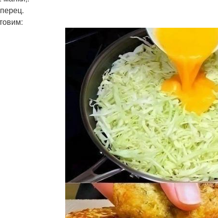
 перец.
товим: