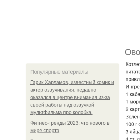
Ово
Котле
питат
Популярные материалы
привл
Гарик Харламов, известный комик и
Ингре
актер озвучивания, недавно
1 каба
оказался в центре внимания из-за
1 морк
своей работы над озвучкой
2 кар
мультфильма про колобка.
Зелен
Фитнес-тренды 2023: что нового в
100 г 
мире спорта
3 яйца
4 ст. 