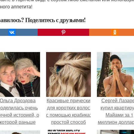
ного аппетита!
авилось? Поделитесь с друзьями!
Ольга Дроздова
Красивые прически
Сергей Лазар
поделилась очень
для коротких волос
купил квартиру
ичной историей, о
с помощью крабика:
Майами за 1
которой раньше
простой способ
миллион доллар
очти не говорила.