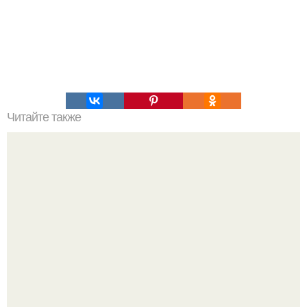
Читайте также
Быстрый пучок на короткие волосы с резинкой: простой
способ сделать прическу за минуту