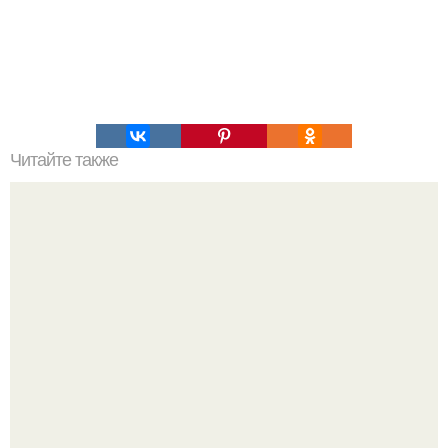
Читайте также
Картошечка скоростная. Не думала, что картошка,
приготовленная таким образом, получится.