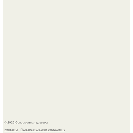
Рацион 1400 калорий.
Спустя годы актеры хоррора "Тело Дженнифер" сильно
изменились, пройдя путь от подростковых кумиров до
мировых звезд.
© 2026 Современная девушка
Контакты
Пользовательское соглашение