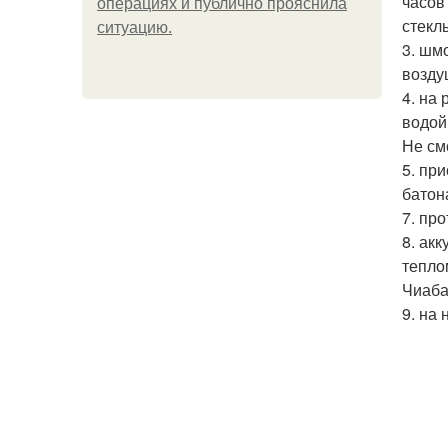
часов
операциях и публично прояснила
стекл
ситуацию.
3. шм
возду
4. на
водой
Не см
5. пр
батон
7. пр
8. ак
тепло
Чиаба
9. на