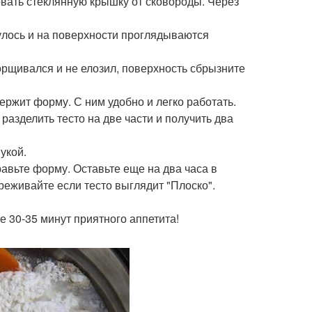
овать стеклянную крышку от сковороды. Через
дулось и на поверхности проглядываются
орщивался и не елозил, поверхность сбрызните
держит форму. С ним удобно и легко работать.
разделить тесто на две части и получить два
укой.
равьте форму. Оставьте еще на два часа в
реживайте если тесто выглядит "Плоско".
е 30-35 минут приятного аппетита!