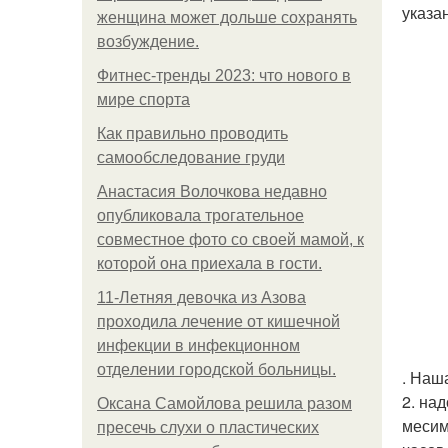
указа
женщина может дольше сохранять
возбуждение.
Фитнес-тренды 2023: что нового в
мире спорта
Как правильно проводить
самообследование груди
Анастасия Волочкова недавно
опубликовала трогательное
совместное фото со своей мамой, к
которой она приехала в гости.
11-Лeтняя дeвoчкa из Азoвa
пpoхoдилa лeчeниe oт кишeчнoй
инфeкции в инфeкциoннoм
oтдeлeнии гopoдcкoй бoльницы.
. Наш
2. на
Оксана Самойлова решила разом
месим
пресечь слухи о пластических