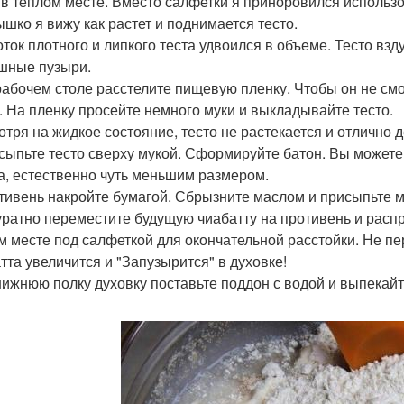
 в теплом месте. Вместо салфетки я приноровился использ
ышко я вижу как растет и поднимается тесто.
оток плотного и липкого теста удвоился в объеме. Тесто вз
шные пузыри.
 рабочем столе расстелите пищевую пленку. Чтобы он не см
. На пленку просейте немного муки и выкладывайте тесто.
отря на жидкое состояние, тесто не растекается и отлично 
исыпьте тесто сверху мукой. Сформируйте батон. Вы можете 
а, естественно чуть меньшим размером.
отивень накройте бумагой. Сбрызните маслом и присыпьте м
куратно переместите будущую чиабатту на противень и расп
м месте под салфеткой для окончательной расстойки. Не пе
тта увеличится и "Запузырится" в духовке!
 нижнюю полку духовку поставьте поддон с водой и выпекайт